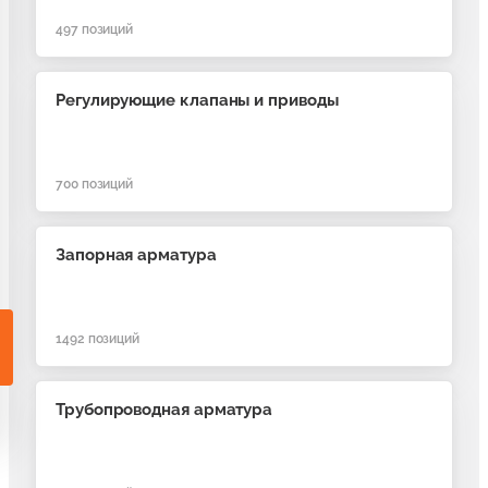
и гарнитуры для радиаторов
90
497
позиций
аны для дизайн-радиаторов
Регулирующие клапаны и приводы
50
ссуары и комплектующие для радиаторов
100
700
позиций
Запорная арматура
1492
позиций
Трубопроводная арматура