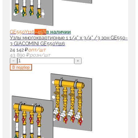
GE550Y116
−
45
%
в наличии
Узлы многоквартирные 1 1/4" x 3/4" /3 зон GE550-
3 GIACOMINI GE550Y116
24 142 ₽
опт/шт
43 890 ₽
розн/шт
−
+
В подбор