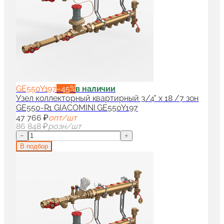
GE550Y197
−
45
%
в наличии
Узел коллекторный квартирный 3/4" x 18 /7 зон
GE550-R1 GIACOMINI GE550Y197
47 766 ₽
опт/шт
86 848 ₽
розн/шт
−
+
В подбор