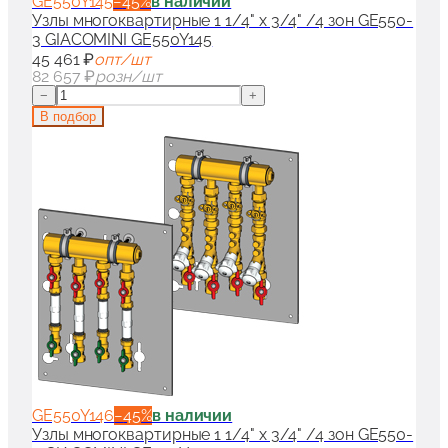
GE550Y145
−
45
%
в наличии
Узлы многоквартирные 1 1/4" x 3/4" /4 зон GE550-
3 GIACOMINI GE550Y145
45 461 ₽
опт/шт
82 657 ₽
розн/шт
−
+
В подбор
GE550Y146
−
45
%
в наличии
Узлы многоквартирные 1 1/4" x 3/4" /4 зон GE550-