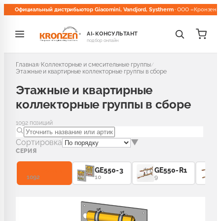
Официальный дистрибьютор Giacomini, Vandjord, Systherm
· ООО «Кронзен»
AI-КОНСУЛЬТАНТ
подбор онлайн
делы
Главная
Коллекторные и смесительные группы
/
/
РА ДЛЯ РАДИАТОРОВ
Этажные и квартирные коллекторные группы в сборе
Этажные и квартирные
коллекторные группы в сборе
остатические головки и терморегуляторы
30
1092
позиций
остатические клапаны для радиаторов
116
Сортировка
▼
СЕРИЯ
е и отсечные клапаны для радиаторов
81
Все серии
GE550-3
GE550-R1
1092
10
9
ые комплекты для радиаторов
51