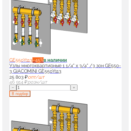
GE550Y113
−
45
%
в наличии
Узлы многоквартирные 1 1/4" x 3/4" /3 зон GE550-
3 GIACOMINI GE550Y113
25 803 ₽
опт/шт
46 914 ₽
розн/шт
−
+
В подбор