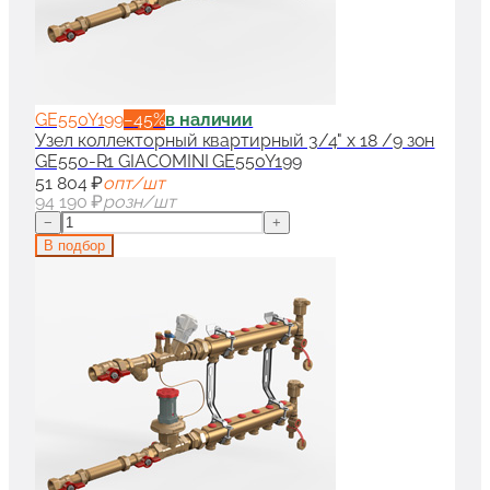
GE550Y199
−
45
%
в наличии
Узел коллекторный квартирный 3/4" x 18 /9 зон
GE550-R1 GIACOMINI GE550Y199
51 804 ₽
опт/шт
94 190 ₽
розн/шт
−
+
В подбор