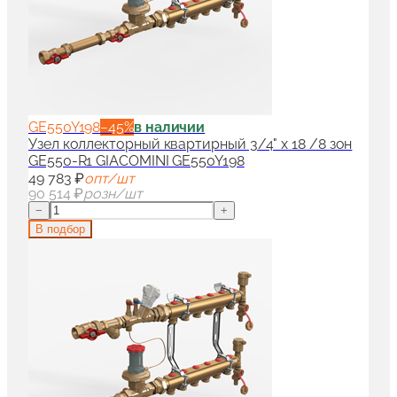
GE550Y198
−
45
%
в наличии
Узел коллекторный квартирный 3/4" x 18 /8 зон
GE550-R1 GIACOMINI GE550Y198
49 783 ₽
опт/шт
90 514 ₽
розн/шт
−
+
В подбор