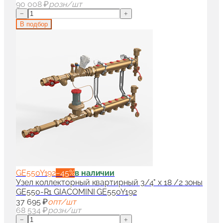
90 008 ₽
розн/шт
−
+
В подбор
GE550Y192
−
45
%
в наличии
Узел коллекторный квартирный 3/4" x 18 /2 зоны
GE550-R1 GIACOMINI GE550Y192
37 695 ₽
опт/шт
68 534 ₽
розн/шт
−
+