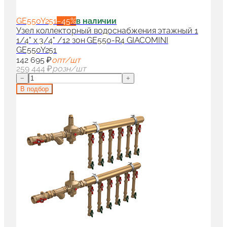
GE550Y251
−
45
%
в наличии
Узел коллекторный водоснабжения этажный 1
1/4" x 3/4" /12 зон GE550-R4 GIACOMINI
GE550Y251
142 695 ₽
опт/шт
259 444 ₽
розн/шт
−
+
В подбор