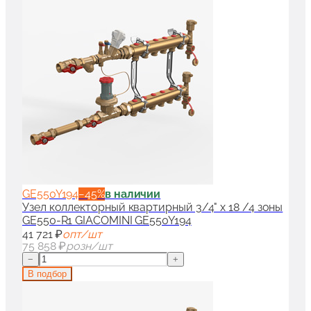
GE550Y194
−
45
%
в наличии
Узел коллекторный квартирный 3/4" x 18 /4 зоны
GE550-R1 GIACOMINI GE550Y194
41 721 ₽
опт/шт
75 858 ₽
розн/шт
−
+
В подбор