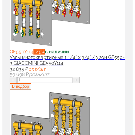
GE550Y114
−
45
%
в наличии
Узлы многоквартирные 1 1/4" x 3/4" /3 зон GE550-
3 GIACOMINI GE550Y114
32 835 ₽
опт/шт
59 698 ₽
розн/шт
−
+
В подбор