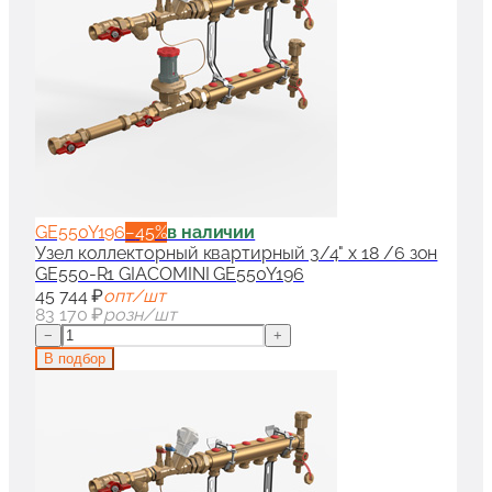
GE550Y196
−
45
%
в наличии
Узел коллекторный квартирный 3/4" x 18 /6 зон
GE550-R1 GIACOMINI GE550Y196
45 744 ₽
опт/шт
83 170 ₽
розн/шт
−
+
В подбор