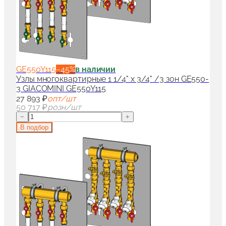
GE550Y115
−
45
%
в наличии
Узлы многоквартирные 1 1/4" x 3/4" /3 зон GE550-
3 GIACOMINI GE550Y115
27 893 ₽
опт/шт
50 717 ₽
розн/шт
−
+
В подбор