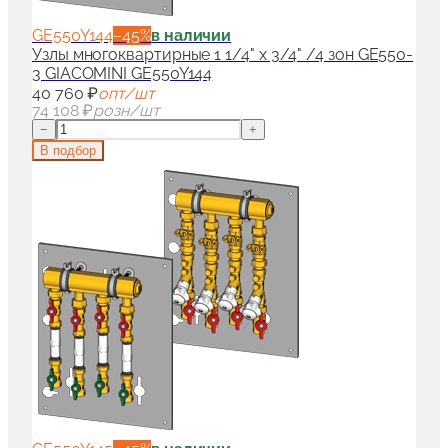
GE550Y144
−
45
%
в наличии
Узлы многоквартирные 1 1/4" x 3/4" /4 зон GE550-
3 GIACOMINI GE550Y144
40 760 ₽
опт/шт
74 108 ₽
розн/шт
−
+
В подбор