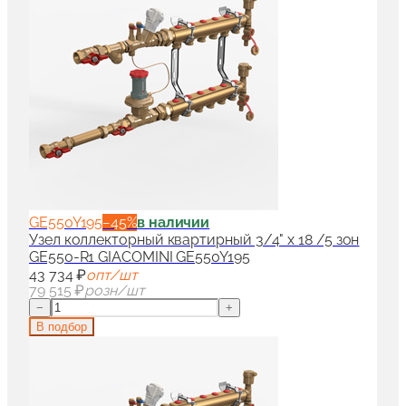
GE550Y195
−
45
%
в наличии
Узел коллекторный квартирный 3/4" x 18 /5 зон
GE550-R1 GIACOMINI GE550Y195
43 734 ₽
опт/шт
79 515 ₽
розн/шт
−
+
В подбор