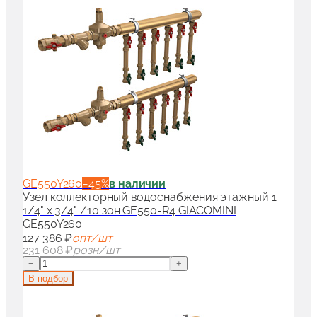
GE550Y260
−
45
%
в наличии
Узел коллекторный водоснабжения этажный 1
1/4" x 3/4" /10 зон GE550-R4 GIACOMINI
GE550Y260
127 386 ₽
опт/шт
231 608 ₽
розн/шт
−
+
В подбор