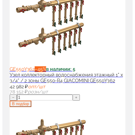
GE550Y362
−
45
%
в наличии: 5
Узел коллекторный водоснабжения этажный 1" x
3/4" / 2 зоны GE550-R4 GIACOMINI GE550Y362
42 982 ₽
опт/шт
78 152 ₽
розн/шт
−
+
В подбор