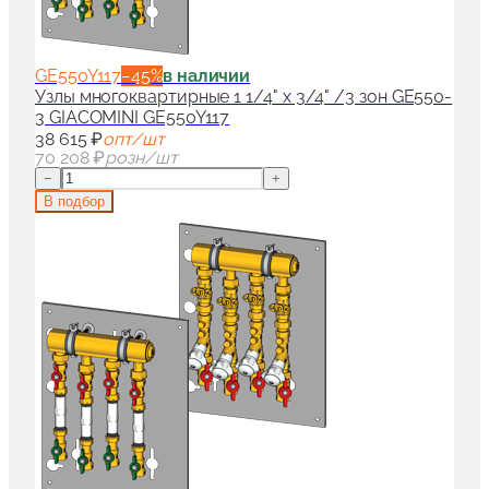
GE550Y117
−
45
%
в наличии
Узлы многоквартирные 1 1/4" x 3/4" /3 зон GE550-
3 GIACOMINI GE550Y117
38 615 ₽
опт/шт
70 208 ₽
розн/шт
−
+
В подбор