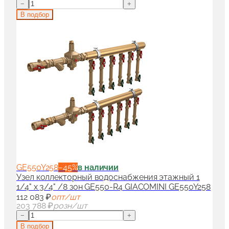
−
+
В подбор
GE550Y258
−
45
%
в наличии
Узел коллекторный водоснабжения этажный 1
1/4" x 3/4" /8 зон GE550-R4 GIACOMINI GE550Y258
112 083 ₽
опт/шт
203 788 ₽
розн/шт
−
+
В подбор