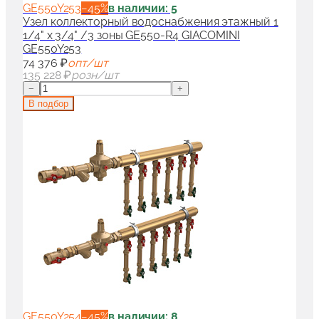
GE550Y253
−
45
%
в наличии: 5
Узел коллекторный водоснабжения этажный 1
1/4" x 3/4" /3 зоны GE550-R4 GIACOMINI
GE550Y253
74 376 ₽
опт/шт
135 228 ₽
розн/шт
−
+
В подбор
GE550Y254
−
45
%
в наличии: 8