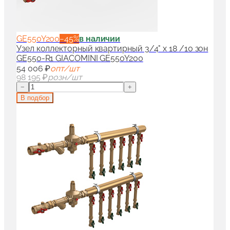
GE550Y200
−
45
%
в наличии
Узел коллекторный квартирный 3/4" x 18 /10 зон
GE550-R1 GIACOMINI GE550Y200
54 006 ₽
опт/шт
98 195 ₽
розн/шт
−
+
В подбор