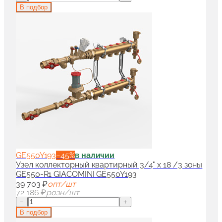
В подбор
GE550Y193
−
45
%
в наличии
Узел коллекторный квартирный 3/4" x 18 /3 зоны
GE550-R1 GIACOMINI GE550Y193
39 703 ₽
опт/шт
72 186 ₽
розн/шт
−
+
В подбор