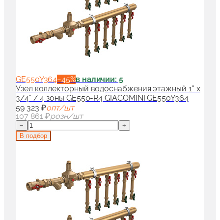
GE550Y364
−
45
%
в наличии: 5
Узел коллекторный водоснабжения этажный 1" x
3/4" / 4 зоны GE550-R4 GIACOMINI GE550Y364
59 323 ₽
опт/шт
107 861 ₽
розн/шт
−
+
В подбор