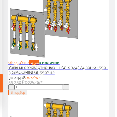
и гарнитуры для радиаторов
90
аны для дизайн-радиаторов
50
ссуары и комплектующие для радиаторов
100
GE550Y112
−
45
%
в наличии
Узлы многоквартирные 1 1/4" x 3/4" /4 зон GE550-
3 GIACOMINI GE550Y112
30 444 ₽
опт/шт
55 352 ₽
розн/шт
−
+
В подбор