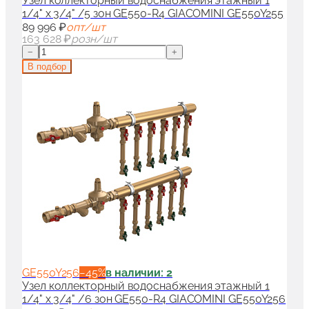
Узел коллекторный водоснабжения этажный 1
1/4" x 3/4" /5 зон GE550-R4 GIACOMINI GE550Y255
89 996 ₽
опт/шт
163 628 ₽
розн/шт
−
+
В подбор
GE550Y256
−
45
%
в наличии: 2
Узел коллекторный водоснабжения этажный 1
1/4" x 3/4" /6 зон GE550-R4 GIACOMINI GE550Y256