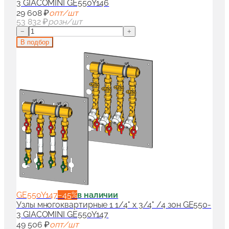
3 GIACOMINI GE550Y146
29 608 ₽
опт/шт
53 832 ₽
розн/шт
−
+
В подбор
GE550Y147
−
45
%
в наличии
Узлы многоквартирные 1 1/4" x 3/4" /4 зон GE550-
3 GIACOMINI GE550Y147
49 506 ₽
опт/шт