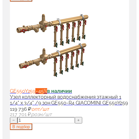
GE550Y259
−
45
%
в наличии
Узел коллекторный водоснабжения этажный 1
1/4" x 3/4" /9 зон GE550-R4 GIACOMINI GE550Y259
119 736 ₽
опт/шт
217 701 ₽
розн/шт
−
+
В подбор