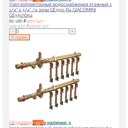
Узел коллекторный водоснабжения этажный 1
1/4" x 3/4" /4 зоны GE550-R4 GIACOMINI
GE550Y254
82 186 ₽
опт/шт
149 430 ₽
розн/шт
−
+
В подбор
GE550Y255
−
45
%
в наличии: 5