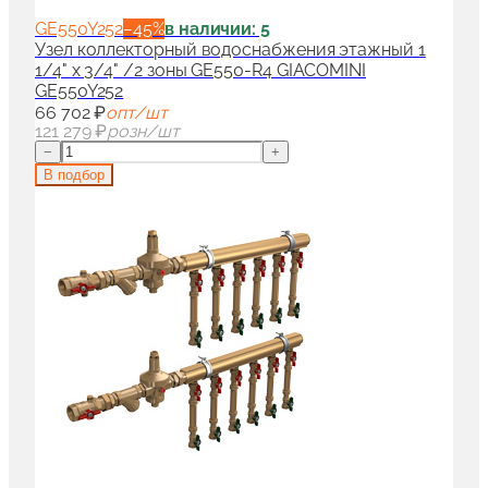
GE550Y252
−
45
%
в наличии: 5
Узел коллекторный водоснабжения этажный 1
1/4" x 3/4" /2 зоны GE550-R4 GIACOMINI
GE550Y252
66 702 ₽
опт/шт
121 279 ₽
розн/шт
−
+
В подбор