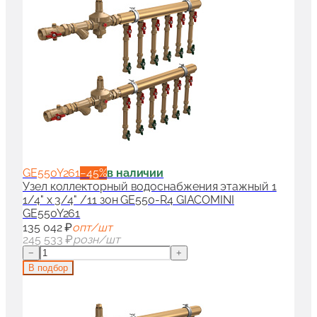
GE550Y261
−
45
%
в наличии
Узел коллекторный водоснабжения этажный 1
1/4" x 3/4" /11 зон GE550-R4 GIACOMINI
GE550Y261
135 042 ₽
опт/шт
245 533 ₽
розн/шт
−
+
В подбор