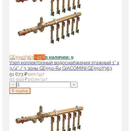
GE550Y363
−
45
%
в наличии: 9
Узел коллекторный водоснабжения этажный 1" x
3/4" / 3 зоны GE550-R4 GIACOMINI GE550Y363
51 673 ₽
опт/шт
93 949 ₽
розн/шт
−
+
В подбор