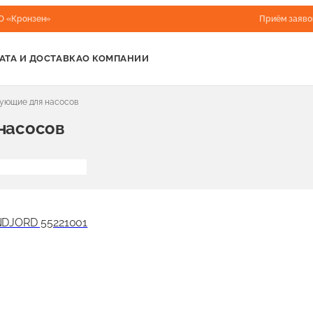
О «Кронзен»
Приём заяво
АТА И ДОСТАВКА
О КОМПАНИИ
ующие для насосов
насосов
ANDJORD 55221001