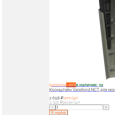
52211002
−
20
%
в наличии: 32
Кронштейн Vandjord NCT для мо
2 658 ₽
опт/шт
3 322 ₽
розн/шт
−
+
В подбор