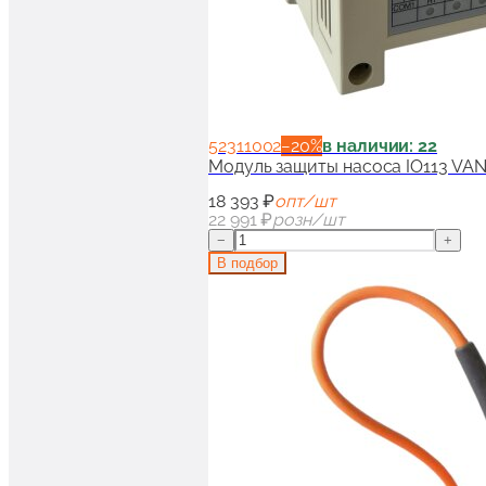
52311002
−
20
%
в наличии: 22
Модуль защиты насоса IO113 VA
18 393 ₽
опт/шт
22 991 ₽
розн/шт
−
+
В подбор