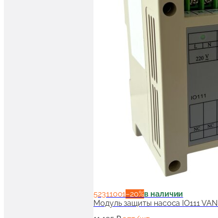
52311001
−
20
%
в наличии
Модуль защиты насоса IO111 VA