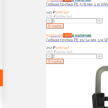
Гибкая трубка PE 5/8 мм, 1 м V
141 ₽
опт/шт
176 ₽
розн/шт
−
+
В подбор
55221003
−
20
%
в наличии
Гибкая трубка PE 10/14 мм, 1 м
212 ₽
опт/шт
265 ₽
розн/шт
−
+
В подбор