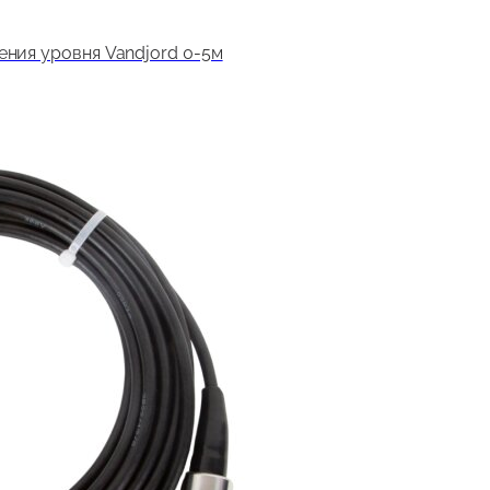
ения уровня Vandjord 0-5м