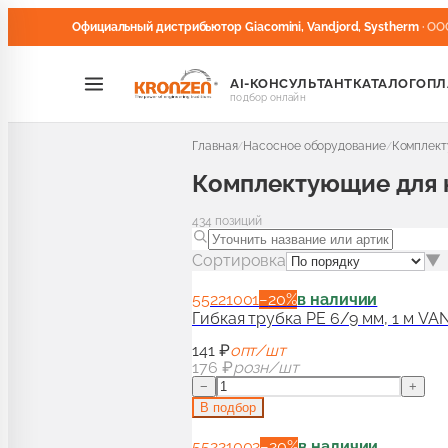
Официальный дистрибьютор Giacomini, Vandjord, Systherm
· ОО
AI-КОНСУЛЬТАНТ
КАТАЛОГ
ОПЛ
подбор онлайн
Главная
Насосное оборудование
Комплект
/
/
Комплектующие для 
434
позиций
Сортировка
▼
55221001
−
20
%
в наличии
Гибкая трубка PE 6/9 мм, 1 м V
141 ₽
опт/шт
176 ₽
розн/шт
−
+
В подбор
55221002
−
20
%
в наличии