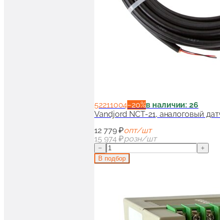
52211004
−
20
%
в наличии: 26
Vandjord NCT-21, аналоговый дат
12 779 ₽
опт/шт
15 974 ₽
розн/шт
−
+
В подбор