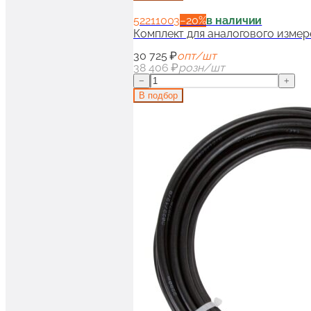
52211003
−
20
%
в наличии
Комплект для аналогового измер
30 725 ₽
опт/шт
38 406 ₽
розн/шт
−
+
В подбор