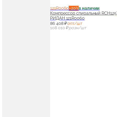
121R0060
−
20
%
в наличии
Компрессор спиральный RCH125T4
РИДАН 121R0060
86 408 ₽
опт/шт
108 010 ₽
розн/шт