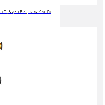
 Гц & 460 В /3 фазы / 60 Гц