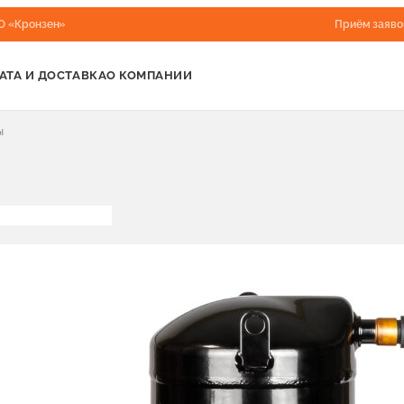
О «Кронзен»
Приём заяво
АТА И ДОСТАВКА
О КОМПАНИИ
ы