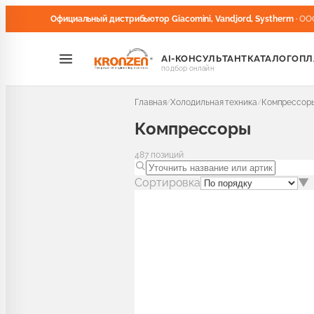
Официальный дистрибьютор Giacomini, Vandjord, Systherm
· ОО
AI-КОНСУЛЬТАНТ
КАТАЛОГ
ОПЛ
подбор онлайн
Главная
Холодильная техника
Компрессор
/
/
Компрессоры
487
позиций
Сортировка
▼