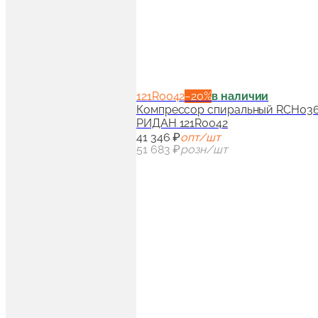
121R0042
−
20
%
в наличии
Компрессор спиральный RCH036T4
РИДАН 121R0042
41 346 ₽
опт/шт
51 683 ₽
розн/шт