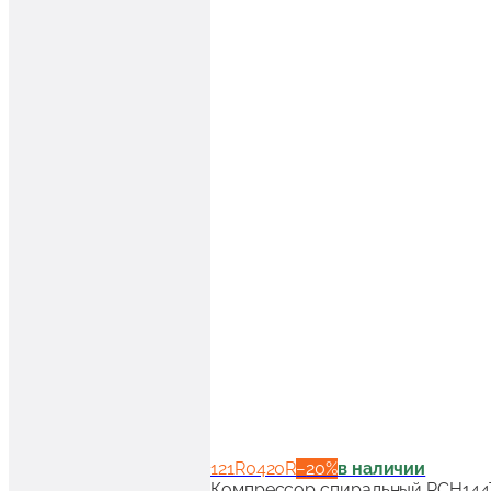
121R0420R
−
20
%
в наличии
Компрессор спиральный RCH144T4