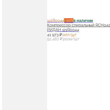
121R0044
−
20
%
в наличии
Компрессор спиральный RCH042T4
РИДАН 121R0044
41 973 ₽
опт/шт
52 467 ₽
розн/шт