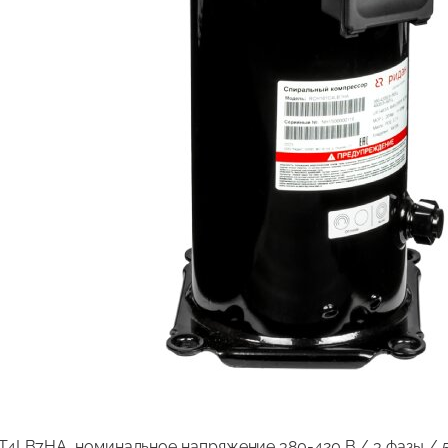
LB7HA, номинальное напряжение 380-420 В / 3 фазы / 50