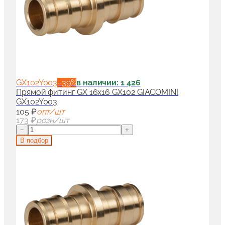
GX102Y003
−
39
%
в наличии: 1 426
Прямой фитинг GX 16x16 GX102 GIACOMINI
GX102Y003
105 ₽
опт/шт
173 ₽
розн/шт
−
+
В подбор