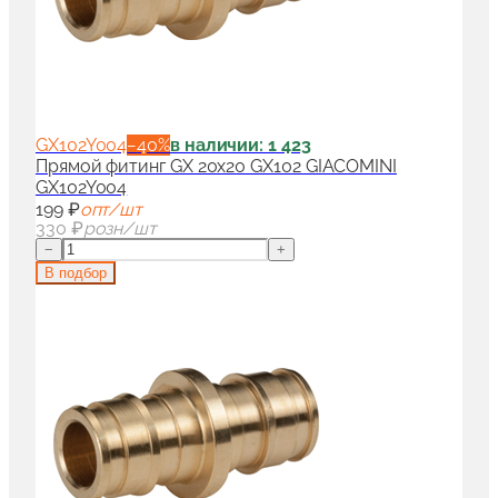
GX102Y004
−
40
%
в наличии: 1 423
Прямой фитинг GX 20x20 GX102 GIACOMINI
GX102Y004
199 ₽
опт/шт
330 ₽
розн/шт
−
+
В подбор