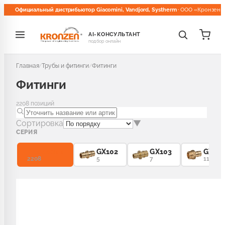
Официальный дистрибьютор Giacomini, Vandjord, Systherm
· ООО «Кронзен»
AI-КОНСУЛЬТАНТ
подбор онлайн
Главная
Трубы и фитинги
Фитинги
/
/
Фитинги
2208
позиций
Сортировка
▼
СЕРИЯ
Все серии
GX102
GX103
GX10
2208
5
7
11