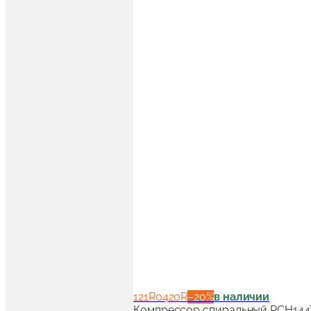
121R0420R
−
20
%
в наличии
Компрессор спиральный RCH144T4