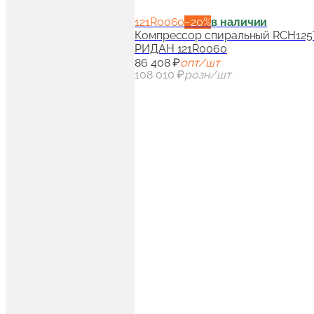
121R0060
−
20
%
в наличии
Компрессор спиральный RCH125T4
РИДАН 121R0060
86 408 ₽
опт/шт
108 010 ₽
розн/шт