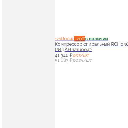
121R0042
−
20
%
в наличии
Компрессор спиральный RCH036T4
РИДАН 121R0042
41 346 ₽
опт/шт
51 683 ₽
розн/шт