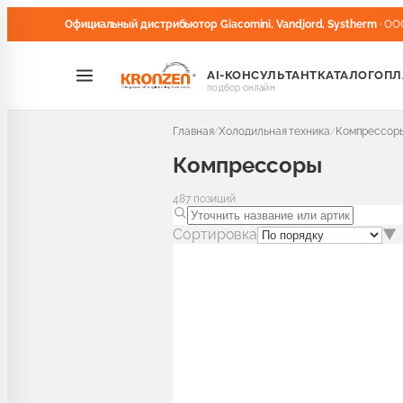
Официальный дистрибьютор Giacomini, Vandjord, Systherm
· ОО
AI-КОНСУЛЬТАНТ
КАТАЛОГ
ОПЛ
подбор онлайн
Главная
Холодильная техника
Компрессор
/
/
Компрессоры
487
позиций
Сортировка
▼