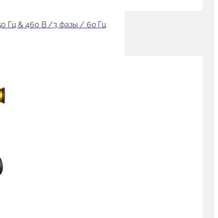
 Гц & 460 В /3 фазы / 60 Гц