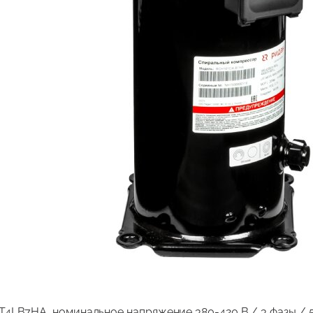
LB7HA, номинальное напряжение 380-420 В / 3 фазы / 50