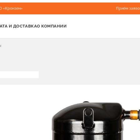
О «Кронзен»
Приём заяво
АТА И ДОСТАВКА
О КОМПАНИИ
ы