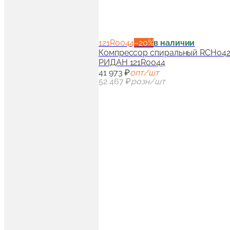
121R0044
−
20
%
в наличии
Компрессор спиральный RCH042T4
РИДАН 121R0044
41 973 ₽
опт/шт
52 467 ₽
розн/шт