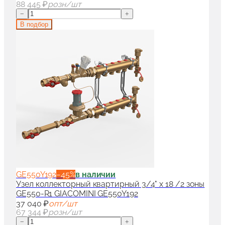
88 445 ₽
розн/шт
−
+
В подбор
GE550Y192
−
45
%
в наличии
Узел коллекторный квартирный 3/4" x 18 /2 зоны
GE550-R1 GIACOMINI GE550Y192
37 040 ₽
опт/шт
67 344 ₽
розн/шт
−
+