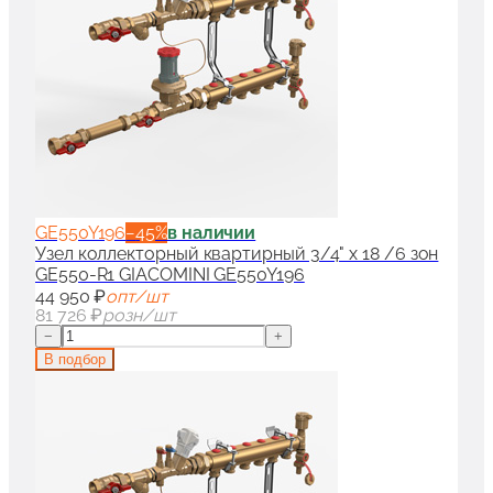
GE550Y196
−
45
%
в наличии
Узел коллекторный квартирный 3/4" x 18 /6 зон
GE550-R1 GIACOMINI GE550Y196
44 950 ₽
опт/шт
81 726 ₽
розн/шт
−
+
В подбор