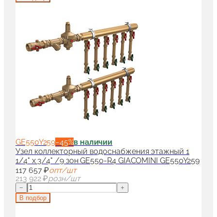
GE550Y259
−
45
%
в наличии
Узел коллекторный водоснабжения этажный 1
1/4" x 3/4" /9 зон GE550-R4 GIACOMINI GE550Y259
117 657 ₽
опт/шт
213 922 ₽
розн/шт
−
+
В подбор