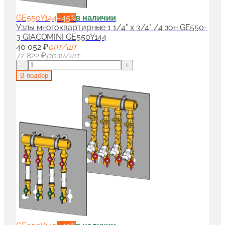
GE550Y144
−
45
%
в наличии
Узлы многоквартирные 1 1/4" x 3/4" /4 зон GE550-
3 GIACOMINI GE550Y144
40 052 ₽
опт/шт
72 822 ₽
розн/шт
−
+
В подбор