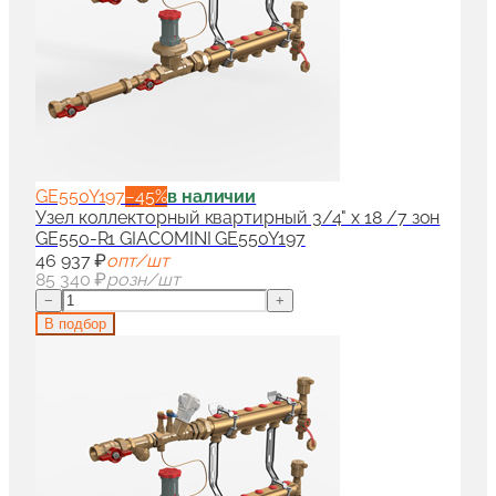
GE550Y197
−
45
%
в наличии
Узел коллекторный квартирный 3/4" x 18 /7 зон
GE550-R1 GIACOMINI GE550Y197
46 937 ₽
опт/шт
85 340 ₽
розн/шт
−
+
В подбор