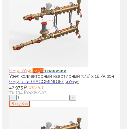
GE550Y195
−
45
%
в наличии
Узел коллекторный квартирный 3/4" x 18 /5 зон
GE550-R1 GIACOMINI GE550Y195
42 975 ₽
опт/шт
78 134 ₽
розн/шт
−
+
В подбор