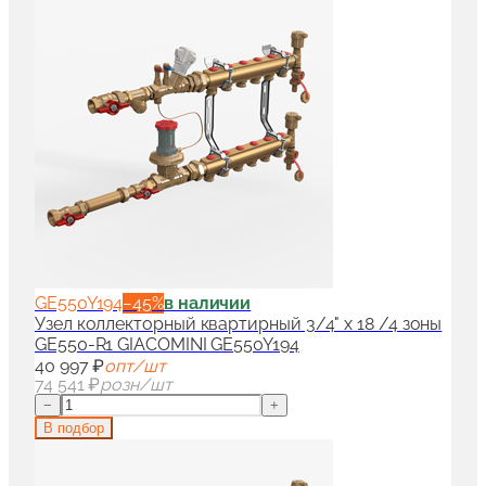
GE550Y194
−
45
%
в наличии
Узел коллекторный квартирный 3/4" x 18 /4 зоны
GE550-R1 GIACOMINI GE550Y194
40 997 ₽
опт/шт
74 541 ₽
розн/шт
−
+
В подбор