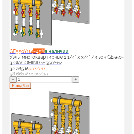
GE550Y114
−
45
%
в наличии
Узлы многоквартирные 1 1/4" x 3/4" /3 зон GE550-
3 GIACOMINI GE550Y114
32 265 ₽
опт/шт
58 661 ₽
розн/шт
−
+
В подбор