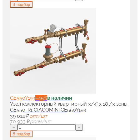
В подбор
GE550Y193
−
45
%
в наличии
Узел коллекторный квартирный 3/4" x 18 /3 зоны
GE550-R1 GIACOMINI GE550Y193
39 014 ₽
опт/шт
70 933 ₽
розн/шт
−
+
В подбор