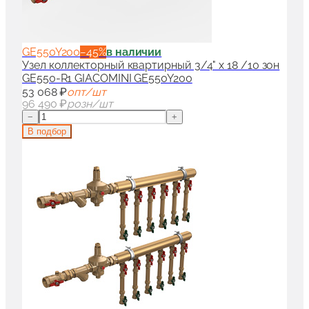
GE550Y200
−
45
%
в наличии
Узел коллекторный квартирный 3/4" x 18 /10 зон
GE550-R1 GIACOMINI GE550Y200
53 068 ₽
опт/шт
96 490 ₽
розн/шт
−
+
В подбор