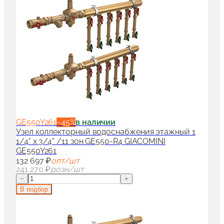
GE550Y261
−
45
%
в наличии
Узел коллекторный водоснабжения этажный 1
1/4" x 3/4" /11 зон GE550-R4 GIACOMINI
GE550Y261
132 697 ₽
опт/шт
241 270 ₽
розн/шт
−
+
В подбор