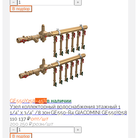
−
+
В подбор
GE550Y258
−
45
%
в наличии
Узел коллекторный водоснабжения этажный 1
1/4" x 3/4" /8 зон GE550-R4 GIACOMINI GE550Y258
110 137 ₽
опт/шт
200 250 ₽
розн/шт
−
+
В подбор