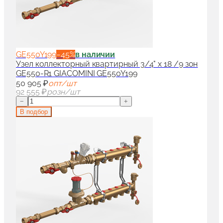
GE550Y199
−
45
%
в наличии
Узел коллекторный квартирный 3/4" x 18 /9 зон
GE550-R1 GIACOMINI GE550Y199
50 905 ₽
опт/шт
92 555 ₽
розн/шт
−
+
В подбор