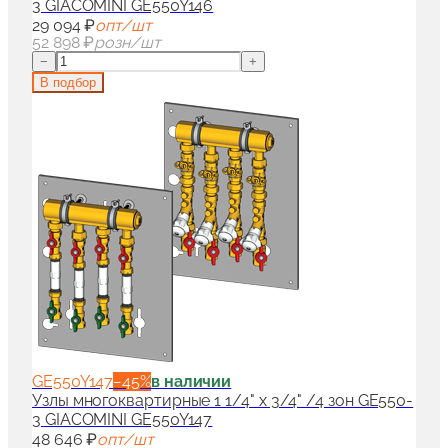
3 GIACOMINI GE550Y146
29 094 ₽
опт/шт
52 898 ₽
розн/шт
−
+
В подбор
GE550Y147
−
45
%
в наличии
Узлы многоквартирные 1 1/4" x 3/4" /4 зон GE550-
3 GIACOMINI GE550Y147
48 646 ₽
опт/шт