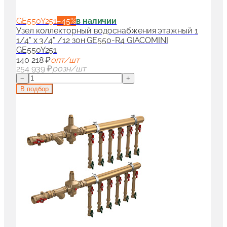
GE550Y251
−
45
%
в наличии
Узел коллекторный водоснабжения этажный 1
1/4" x 3/4" /12 зон GE550-R4 GIACOMINI
GE550Y251
140 218 ₽
опт/шт
254 939 ₽
розн/шт
−
+
В подбор