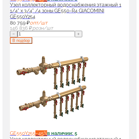
Узел коллекторный водоснабжения этажный 1
1/4" x 3/4" /4 зоны GE550-R4 GIACOMINI
GE550Y254
80 759 ₽
опт/шт
146 836 ₽
розн/шт
−
+
В подбор
GE550Y255
−
45
%
в наличии: 5