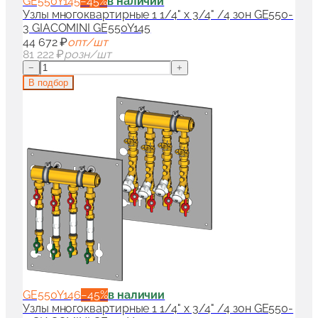
GE550Y145
−
45
%
в наличии
Узлы многоквартирные 1 1/4" x 3/4" /4 зон GE550-
3 GIACOMINI GE550Y145
44 672 ₽
опт/шт
81 222 ₽
розн/шт
−
+
В подбор
GE550Y146
−
45
%
в наличии
Узлы многоквартирные 1 1/4" x 3/4" /4 зон GE550-