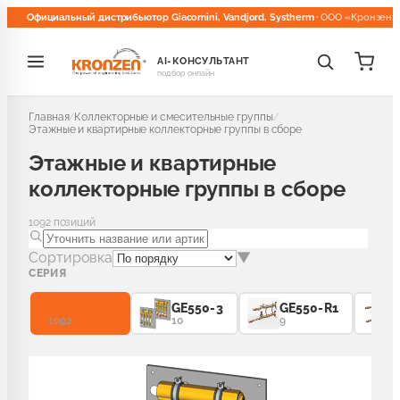
Официальный дистрибьютор Giacomini, Vandjord, Systherm
· ООО «Кронзен»
AI-КОНСУЛЬТАНТ
подбор онлайн
делы
Главная
Коллекторные и смесительные группы
/
/
РА ДЛЯ РАДИАТОРОВ
Этажные и квартирные коллекторные группы в сборе
Этажные и квартирные
коллекторные группы в сборе
остатические головки и терморегуляторы
30
1092
позиций
остатические клапаны для радиаторов
116
Сортировка
▼
СЕРИЯ
е и отсечные клапаны для радиаторов
81
Все серии
GE550-3
GE550-R1
1092
10
9
ые комплекты для радиаторов
51