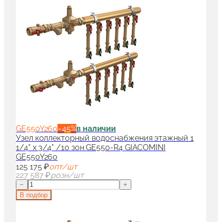
GE550Y260
−
45
%
в наличии
Узел коллекторный водоснабжения этажный 1
1/4" x 3/4" /10 зон GE550-R4 GIACOMINI
GE550Y260
125 175 ₽
опт/шт
227 587 ₽
розн/шт
−
+
В подбор