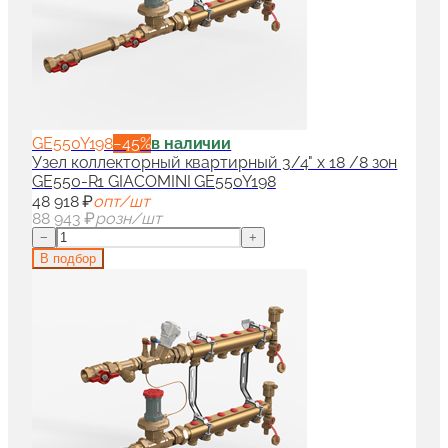
GE550Y198
−
45
%
в наличии
Узел коллекторный квартирный 3/4" x 18 /8 зон
GE550-R1 GIACOMINI GE550Y198
48 918 ₽
опт/шт
88 943 ₽
розн/шт
−
+
В подбор