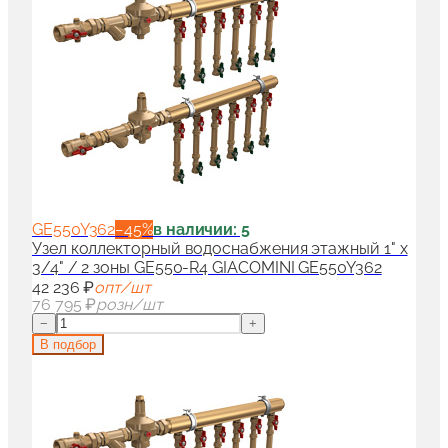
GE550Y362
−
45
%
в наличии: 5
Узел коллекторный водоснабжения этажный 1" x
3/4" / 2 зоны GE550-R4 GIACOMINI GE550Y362
42 236 ₽
опт/шт
76 795 ₽
розн/шт
−
+
В подбор