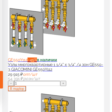
и гарнитуры для радиаторов
90
аны для дизайн-радиаторов
50
ссуары и комплектующие для радиаторов
100
GE550Y112
−
45
%
в наличии
Узлы многоквартирные 1 1/4" x 3/4" /4 зон GE550-
3 GIACOMINI GE550Y112
29 915 ₽
опт/шт
54 391 ₽
розн/шт
−
+
В подбор