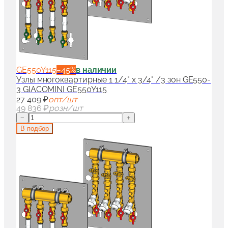
GE550Y115
−
45
%
в наличии
Узлы многоквартирные 1 1/4" x 3/4" /3 зон GE550-
3 GIACOMINI GE550Y115
27 409 ₽
опт/шт
49 836 ₽
розн/шт
−
+
В подбор