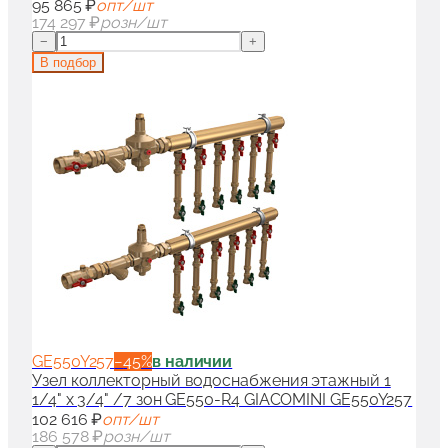
95 865 ₽
опт/шт
174 297 ₽
розн/шт
−
+
В подбор
GE550Y257
−
45
%
в наличии
Узел коллекторный водоснабжения этажный 1
1/4" x 3/4" /7 зон GE550-R4 GIACOMINI GE550Y257
102 616 ₽
опт/шт
186 578 ₽
розн/шт