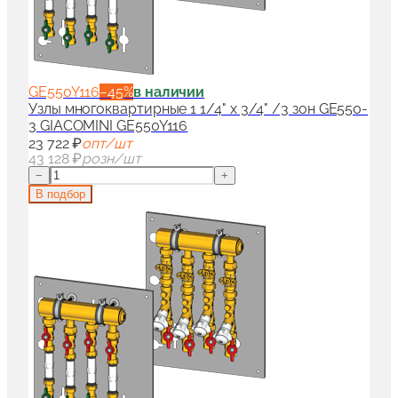
GE550Y116
−
45
%
в наличии
Узлы многоквартирные 1 1/4" x 3/4" /3 зон GE550-
3 GIACOMINI GE550Y116
23 722 ₽
опт/шт
43 128 ₽
розн/шт
−
+
В подбор