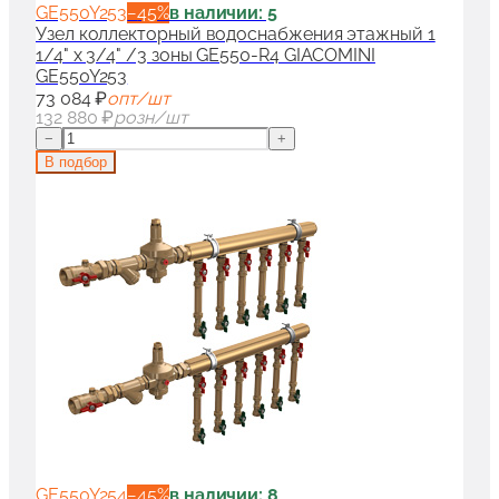
GE550Y253
−
45
%
в наличии: 5
Узел коллекторный водоснабжения этажный 1
1/4" x 3/4" /3 зоны GE550-R4 GIACOMINI
GE550Y253
73 084 ₽
опт/шт
132 880 ₽
розн/шт
−
+
В подбор
GE550Y254
−
45
%
в наличии: 8