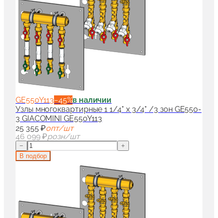
GE550Y113
−
45
%
в наличии
Узлы многоквартирные 1 1/4" x 3/4" /3 зон GE550-
3 GIACOMINI GE550Y113
25 355 ₽
опт/шт
46 099 ₽
розн/шт
−
+
В подбор