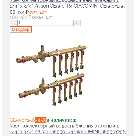
Узел коллекторный водоснабжения этажный 1
1/4" x 3/4" /5 зон GE550-R4 GIACOMINI GE550Y255
88 434 ₽
опт/шт
160 787 ₽
розн/шт
−
+
В подбор
GE550Y256
−
45
%
в наличии: 2
Узел коллекторный водоснабжения этажный 1
1/4" x 3/4" /6 зон GE550-R4 GIACOMINI GE550Y256