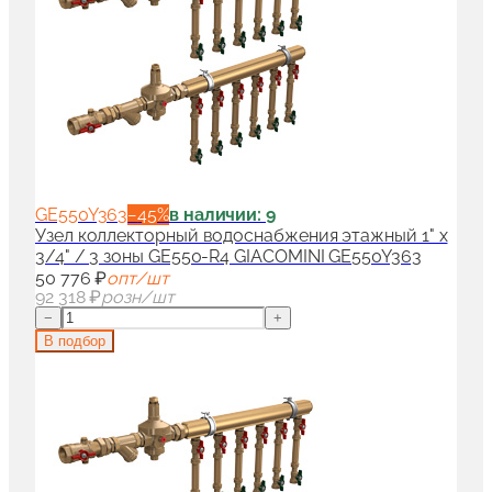
GE550Y363
−
45
%
в наличии: 9
Узел коллекторный водоснабжения этажный 1" x
3/4" / 3 зоны GE550-R4 GIACOMINI GE550Y363
50 776 ₽
опт/шт
92 318 ₽
розн/шт
−
+
В подбор