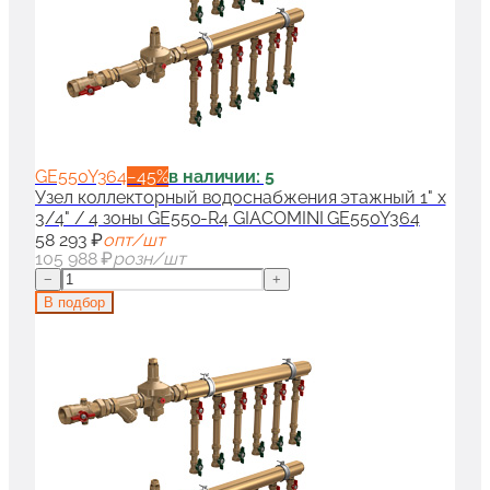
GE550Y364
−
45
%
в наличии: 5
Узел коллекторный водоснабжения этажный 1" x
3/4" / 4 зоны GE550-R4 GIACOMINI GE550Y364
58 293 ₽
опт/шт
105 988 ₽
розн/шт
−
+
В подбор