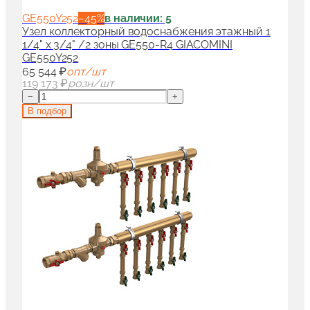
GE550Y252
−
45
%
в наличии: 5
Узел коллекторный водоснабжения этажный 1
1/4" x 3/4" /2 зоны GE550-R4 GIACOMINI
GE550Y252
65 544 ₽
опт/шт
119 173 ₽
розн/шт
−
+
В подбор