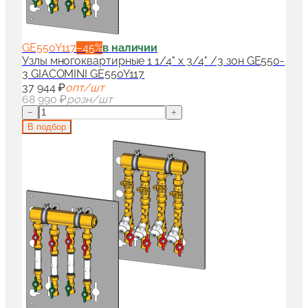
GE550Y117
−
45
%
в наличии
Узлы многоквартирные 1 1/4" x 3/4" /3 зон GE550-
3 GIACOMINI GE550Y117
37 944 ₽
опт/шт
68 990 ₽
розн/шт
−
+
В подбор