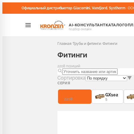
Официальный дистрибьютор Giacomini, Vandjord, Systherm
· ОО
AI-КОНСУЛЬТАНТ
КАТАЛОГ
ОПЛ
подбор онлайн
Главная
Трубы и фитинги
Фитинги
/
/
Фитинги
2208
позиций
Сортировка
▼
СЕРИЯ
Все серии
GX102
2208
5