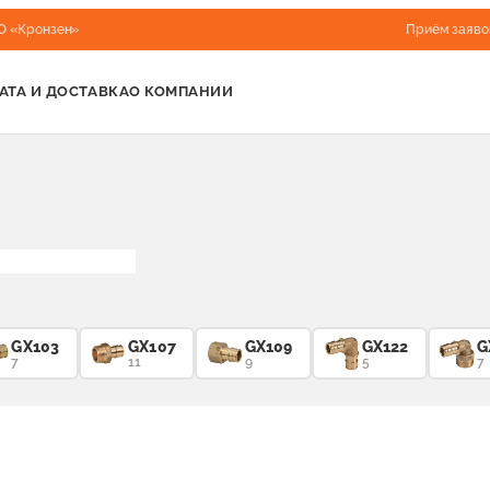
О «Кронзен»
Приём заяво
АТА И ДОСТАВКА
О КОМПАНИИ
GX103
GX107
GX109
GX122
G
7
11
9
5
7