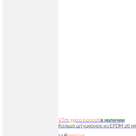
VTm.390.0.000026
в наличии
Кольцо штуцерное из EPDM 26 м
12 ₽
опт/шт