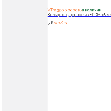
VTm.390.0.000016
в наличии
Кольцо штуцерное из EPDM 16 м
5 ₽
опт/шт