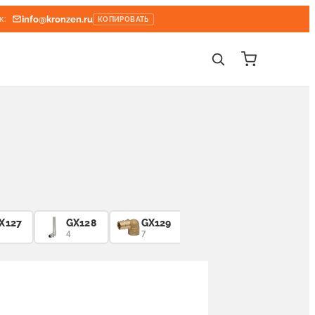
info@kronzen.ru
к:
КОПИРОВАТЬ
X127
GX128
GX129
GX139
GX15
4
7
6
5