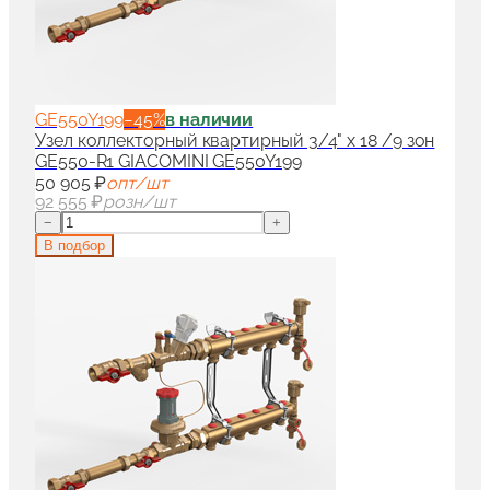
GE550Y199
−
45
%
в наличии
Узел коллекторный квартирный 3/4" x 18 /9 зон
GE550-R1 GIACOMINI GE550Y199
50 905 ₽
опт/шт
92 555 ₽
розн/шт
−
+
В подбор