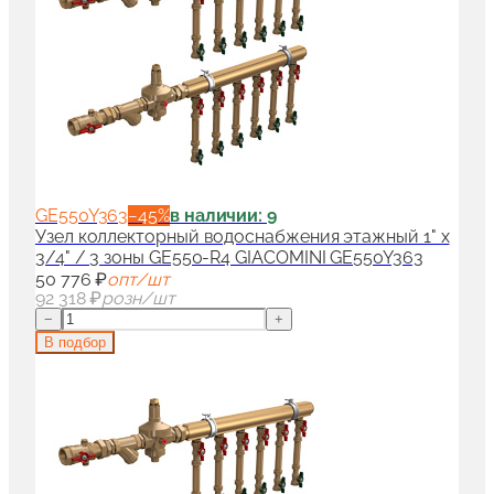
GE550Y363
−
45
%
в наличии: 9
Узел коллекторный водоснабжения этажный 1" x
3/4" / 3 зоны GE550-R4 GIACOMINI GE550Y363
50 776 ₽
опт/шт
92 318 ₽
розн/шт
−
+
В подбор