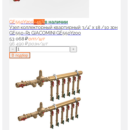
GE550Y200
−
45
%
в наличии
Узел коллекторный квартирный 3/4" x 18 /10 зон
GE550-R1 GIACOMINI GE550Y200
53 068 ₽
опт/шт
96 490 ₽
розн/шт
−
+
В подбор