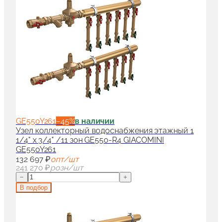
GE550Y261
−
45
%
в наличии
Узел коллекторный водоснабжения этажный 1
1/4" x 3/4" /11 зон GE550-R4 GIACOMINI
GE550Y261
132 697 ₽
опт/шт
241 270 ₽
розн/шт
−
+
В подбор