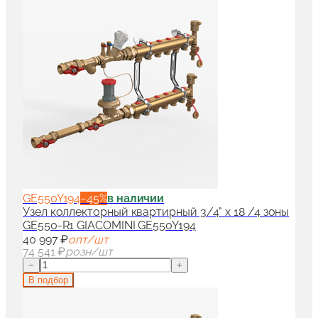
GE550Y194
−
45
%
в наличии
Узел коллекторный квартирный 3/4" x 18 /4 зоны
GE550-R1 GIACOMINI GE550Y194
40 997 ₽
опт/шт
74 541 ₽
розн/шт
−
+
В подбор