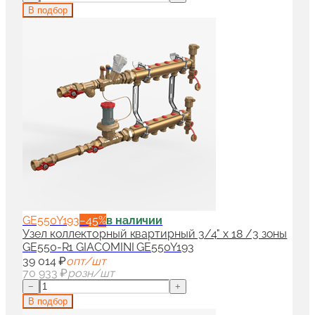
В подбор
GE550Y193
−
45
%
в наличии
Узел коллекторный квартирный 3/4" x 18 /3 зоны
GE550-R1 GIACOMINI GE550Y193
39 014 ₽
опт/шт
70 933 ₽
розн/шт
−
+
В подбор