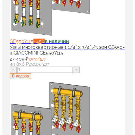
GE550Y115
−
45
%
в наличии
Узлы многоквартирные 1 1/4" x 3/4" /3 зон GE550-
3 GIACOMINI GE550Y115
27 409 ₽
опт/шт
49 836 ₽
розн/шт
−
+
В подбор