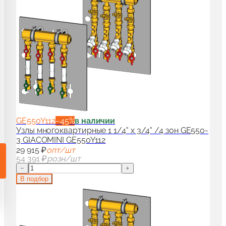
и гарнитуры для радиаторов
90
аны для дизайн-радиаторов
50
ссуары и комплектующие для радиаторов
100
GE550Y112
−
45
%
в наличии
Узлы многоквартирные 1 1/4" x 3/4" /4 зон GE550-
3 GIACOMINI GE550Y112
29 915 ₽
опт/шт
54 391 ₽
розн/шт
−
+
В подбор