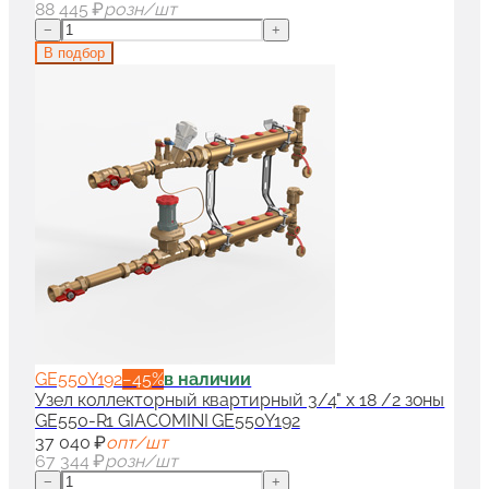
88 445 ₽
розн/шт
−
+
В подбор
GE550Y192
−
45
%
в наличии
Узел коллекторный квартирный 3/4" x 18 /2 зоны
GE550-R1 GIACOMINI GE550Y192
37 040 ₽
опт/шт
67 344 ₽
розн/шт
−
+