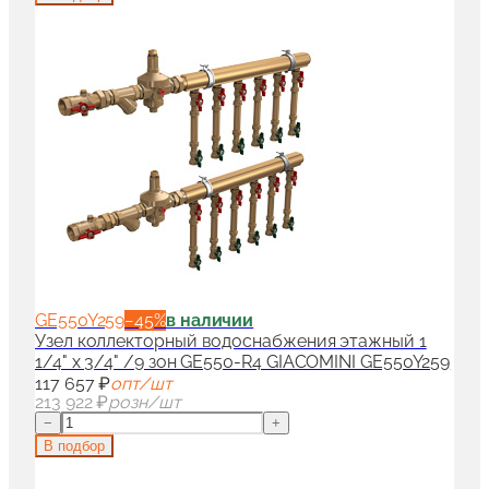
GE550Y259
−
45
%
в наличии
Узел коллекторный водоснабжения этажный 1
1/4" x 3/4" /9 зон GE550-R4 GIACOMINI GE550Y259
117 657 ₽
опт/шт
213 922 ₽
розн/шт
−
+
В подбор