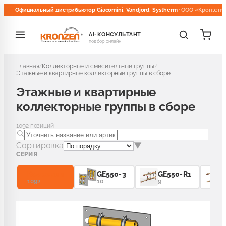
Официальный дистрибьютор Giacomini, Vandjord, Systherm
· ООО «Кронзен»
AI-КОНСУЛЬТАНТ
подбор онлайн
делы
Главная
Коллекторные и смесительные группы
/
/
РА ДЛЯ РАДИАТОРОВ
Этажные и квартирные коллекторные группы в сборе
Этажные и квартирные
коллекторные группы в сборе
остатические головки и терморегуляторы
30
1092
позиций
остатические клапаны для радиаторов
116
Сортировка
▼
СЕРИЯ
е и отсечные клапаны для радиаторов
81
Все серии
GE550-3
GE550-R1
1092
10
9
ые комплекты для радиаторов
51