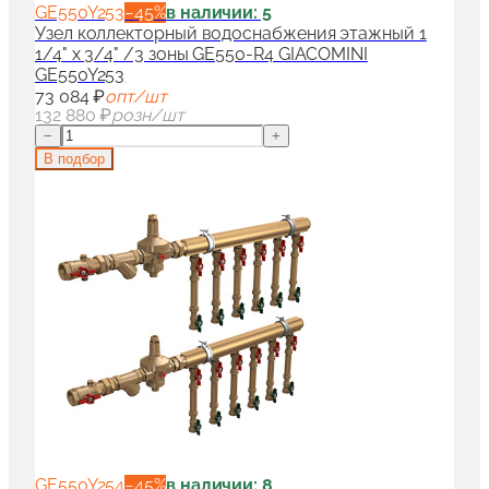
GE550Y253
−
45
%
в наличии: 5
Узел коллекторный водоснабжения этажный 1
1/4" x 3/4" /3 зоны GE550-R4 GIACOMINI
GE550Y253
73 084 ₽
опт/шт
132 880 ₽
розн/шт
−
+
В подбор
GE550Y254
−
45
%
в наличии: 8