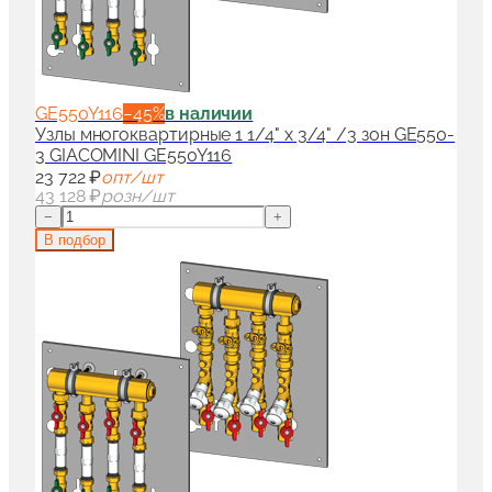
GE550Y116
−
45
%
в наличии
Узлы многоквартирные 1 1/4" x 3/4" /3 зон GE550-
3 GIACOMINI GE550Y116
23 722 ₽
опт/шт
43 128 ₽
розн/шт
−
+
В подбор