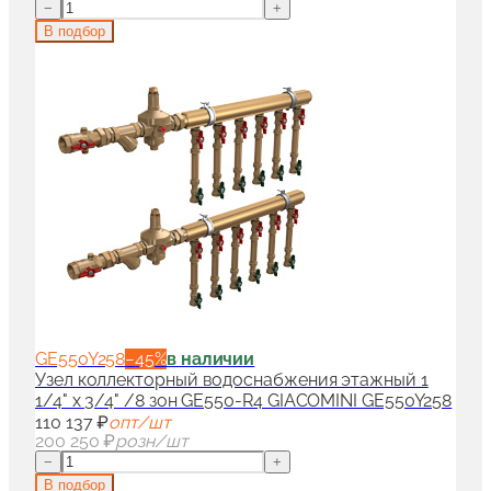
−
+
В подбор
GE550Y258
−
45
%
в наличии
Узел коллекторный водоснабжения этажный 1
1/4" x 3/4" /8 зон GE550-R4 GIACOMINI GE550Y258
110 137 ₽
опт/шт
200 250 ₽
розн/шт
−
+
В подбор