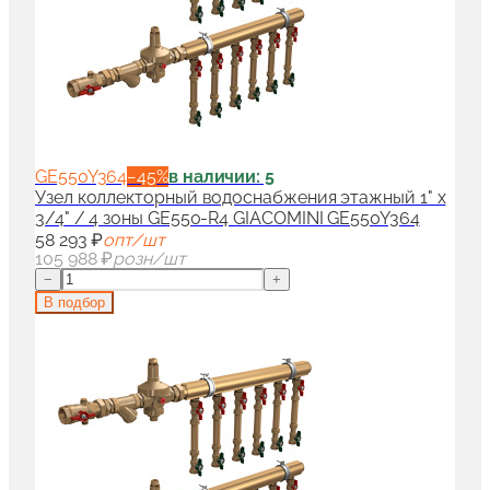
GE550Y364
−
45
%
в наличии: 5
Узел коллекторный водоснабжения этажный 1" x
3/4" / 4 зоны GE550-R4 GIACOMINI GE550Y364
58 293 ₽
опт/шт
105 988 ₽
розн/шт
−
+
В подбор