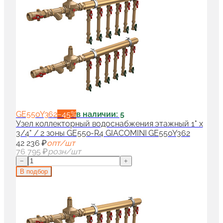
GE550Y362
−
45
%
в наличии: 5
Узел коллекторный водоснабжения этажный 1" x
3/4" / 2 зоны GE550-R4 GIACOMINI GE550Y362
42 236 ₽
опт/шт
76 795 ₽
розн/шт
−
+
В подбор