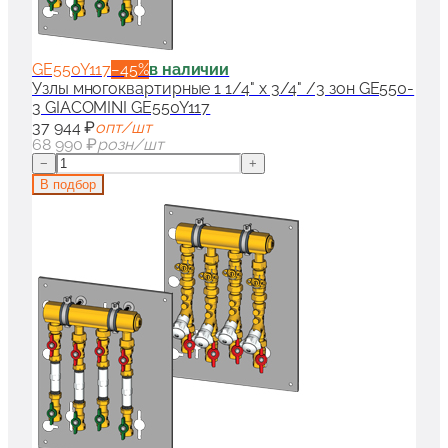
GE550Y117
−
45
%
в наличии
Узлы многоквартирные 1 1/4" x 3/4" /3 зон GE550-
3 GIACOMINI GE550Y117
37 944 ₽
опт/шт
68 990 ₽
розн/шт
−
+
В подбор