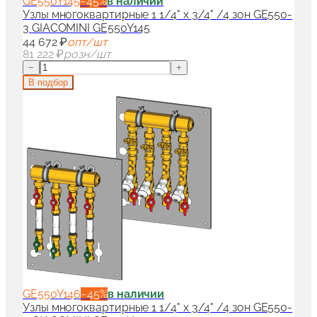
GE550Y145
−
45
%
в наличии
Узлы многоквартирные 1 1/4" x 3/4" /4 зон GE550-
3 GIACOMINI GE550Y145
44 672 ₽
опт/шт
81 222 ₽
розн/шт
−
+
В подбор
GE550Y146
−
45
%
в наличии
Узлы многоквартирные 1 1/4" x 3/4" /4 зон GE550-