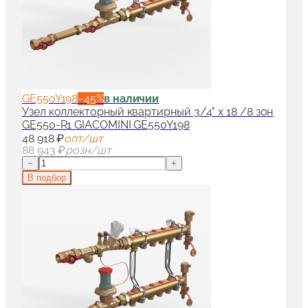
GE550Y198
−
45
%
в наличии
Узел коллекторный квартирный 3/4" x 18 /8 зон
GE550-R1 GIACOMINI GE550Y198
48 918 ₽
опт/шт
88 943 ₽
розн/шт
−
+
В подбор