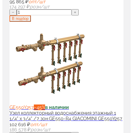
95 865 ₽
опт/шт
174 297 ₽
розн/шт
−
+
В подбор
GE550Y257
−
45
%
в наличии
Узел коллекторный водоснабжения этажный 1
1/4" x 3/4" /7 зон GE550-R4 GIACOMINI GE550Y257
102 616 ₽
опт/шт
186 578 ₽
розн/шт