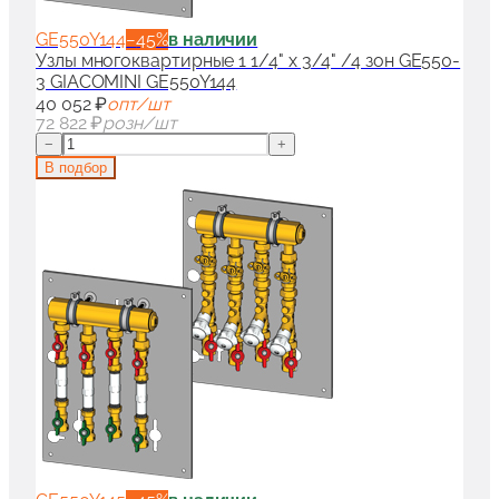
GE550Y144
−
45
%
в наличии
Узлы многоквартирные 1 1/4" x 3/4" /4 зон GE550-
3 GIACOMINI GE550Y144
40 052 ₽
опт/шт
72 822 ₽
розн/шт
−
+
В подбор