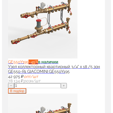
GE550Y195
−
45
%
в наличии
Узел коллекторный квартирный 3/4" x 18 /5 зон
GE550-R1 GIACOMINI GE550Y195
42 975 ₽
опт/шт
78 134 ₽
розн/шт
−
+
В подбор