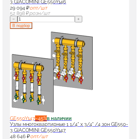
3 GIACOMINI GE550Y146
29 094 ₽
опт/шт
52 898 ₽
розн/шт
−
+
В подбор
GE550Y147
−
45
%
в наличии
Узлы многоквартирные 1 1/4" x 3/4" /4 зон GE550-
3 GIACOMINI GE550Y147
48 646 ₽
опт/шт