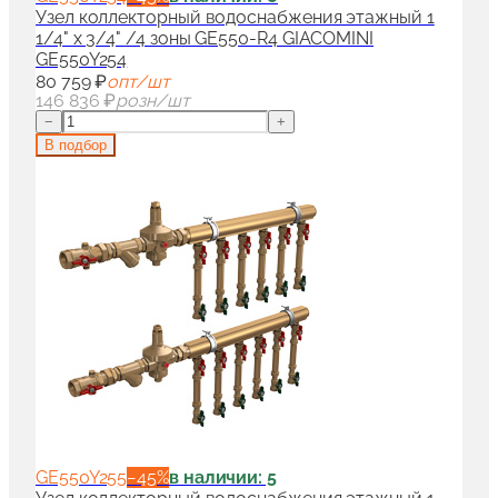
Узел коллекторный водоснабжения этажный 1
1/4" x 3/4" /4 зоны GE550-R4 GIACOMINI
GE550Y254
80 759 ₽
опт/шт
146 836 ₽
розн/шт
−
+
В подбор
GE550Y255
−
45
%
в наличии: 5