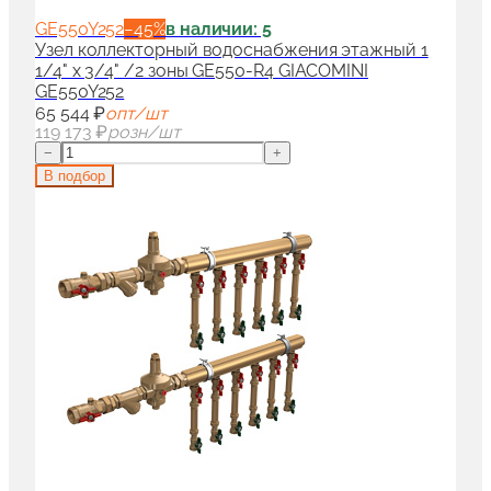
GE550Y252
−
45
%
в наличии: 5
Узел коллекторный водоснабжения этажный 1
1/4" x 3/4" /2 зоны GE550-R4 GIACOMINI
GE550Y252
65 544 ₽
опт/шт
119 173 ₽
розн/шт
−
+
В подбор