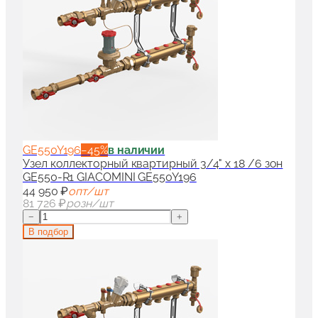
GE550Y196
−
45
%
в наличии
Узел коллекторный квартирный 3/4" x 18 /6 зон
GE550-R1 GIACOMINI GE550Y196
44 950 ₽
опт/шт
81 726 ₽
розн/шт
−
+
В подбор