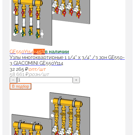
GE550Y114
−
45
%
в наличии
Узлы многоквартирные 1 1/4" x 3/4" /3 зон GE550-
3 GIACOMINI GE550Y114
32 265 ₽
опт/шт
58 661 ₽
розн/шт
−
+
В подбор