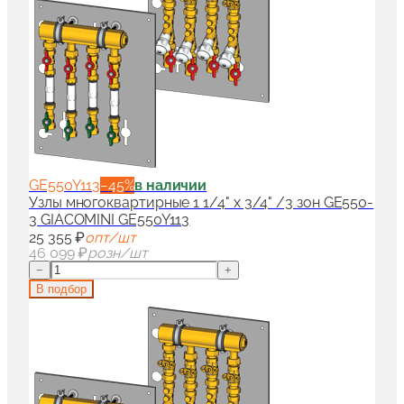
GE550Y113
−
45
%
в наличии
Узлы многоквартирные 1 1/4" x 3/4" /3 зон GE550-
3 GIACOMINI GE550Y113
25 355 ₽
опт/шт
46 099 ₽
розн/шт
−
+
В подбор