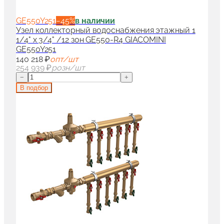
GE550Y251
−
45
%
в наличии
Узел коллекторный водоснабжения этажный 1
1/4" x 3/4" /12 зон GE550-R4 GIACOMINI
GE550Y251
140 218 ₽
опт/шт
254 939 ₽
розн/шт
−
+
В подбор