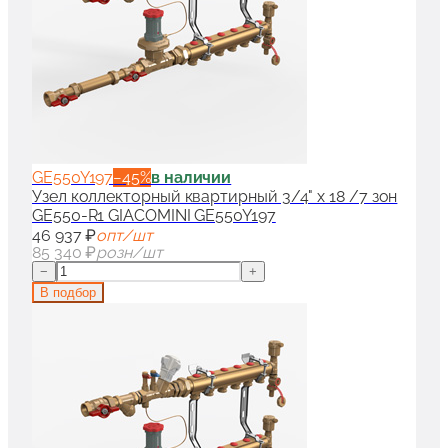
GE550Y197
−
45
%
в наличии
Узел коллекторный квартирный 3/4" x 18 /7 зон
GE550-R1 GIACOMINI GE550Y197
46 937 ₽
опт/шт
85 340 ₽
розн/шт
−
+
В подбор