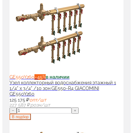
GE550Y260
−
45
%
в наличии
Узел коллекторный водоснабжения этажный 1
1/4" x 3/4" /10 зон GE550-R4 GIACOMINI
GE550Y260
125 175 ₽
опт/шт
227 587 ₽
розн/шт
−
+
В подбор