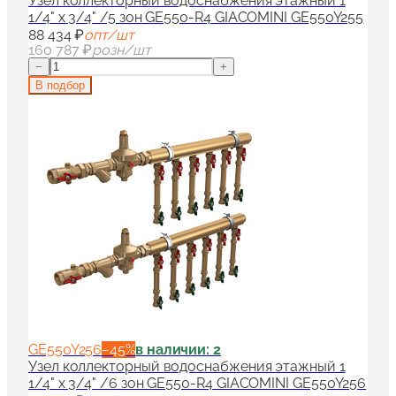
Узел коллекторный водоснабжения этажный 1
1/4" x 3/4" /5 зон GE550-R4 GIACOMINI GE550Y255
88 434 ₽
опт/шт
160 787 ₽
розн/шт
−
+
В подбор
GE550Y256
−
45
%
в наличии: 2
Узел коллекторный водоснабжения этажный 1
1/4" x 3/4" /6 зон GE550-R4 GIACOMINI GE550Y256