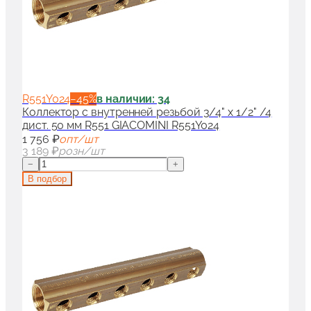
R551Y024
−
45
%
в наличии: 34
Коллектор с внутренней резьбой 3/4" x 1/2" /4
дист. 50 мм R551 GIACOMINI R551Y024
1 756 ₽
опт/шт
3 189 ₽
розн/шт
−
+
В подбор