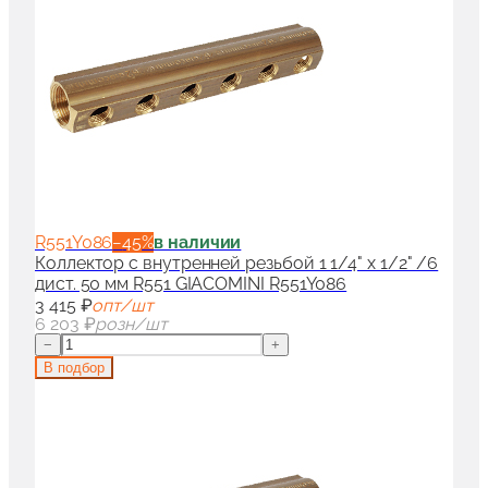
R551Y086
−
45
%
в наличии
Коллектор с внутренней резьбой 1 1/4" x 1/2" /6
дист. 50 мм R551 GIACOMINI R551Y086
3 415 ₽
опт/шт
6 203 ₽
розн/шт
−
+
В подбор