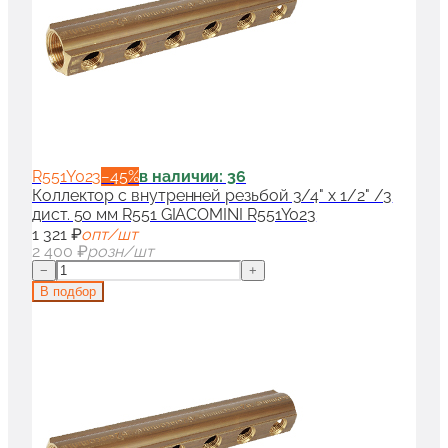
R551Y023
−
45
%
в наличии: 36
Коллектор с внутренней резьбой 3/4" x 1/2" /3
дист. 50 мм R551 GIACOMINI R551Y023
1 321 ₽
опт/шт
2 400 ₽
розн/шт
−
+
В подбор