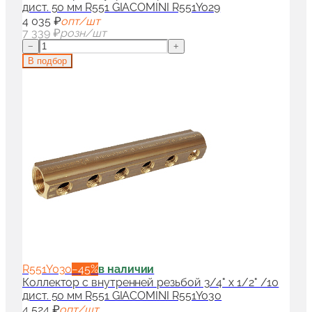
дист. 50 мм R551 GIACOMINI R551Y029
4 035 ₽
опт/шт
7 339 ₽
розн/шт
−
+
В подбор
R551Y030
−
45
%
в наличии
Коллектор с внутренней резьбой 3/4" x 1/2" /10
дист. 50 мм R551 GIACOMINI R551Y030
4 524 ₽
опт/шт