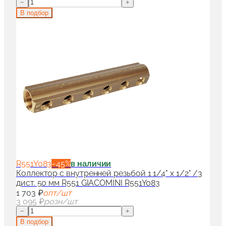
−
+
В подбор
R551Y083
−
45
%
в наличии
Коллектор с внутренней резьбой 1 1/4" x 1/2" /3
дист. 50 мм R551 GIACOMINI R551Y083
1 703 ₽
опт/шт
3 095 ₽
розн/шт
−
+
В подбор