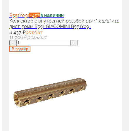
R551Y091
−
45
%
в наличии
Коллектор с внутренней резьбой 1 1/4" x 1/2" /11
дист. 50мм R551 GIACOMINI R551Y091
6 437 ₽
опт/шт
11 706 ₽
розн/шт
−
+
В подбор