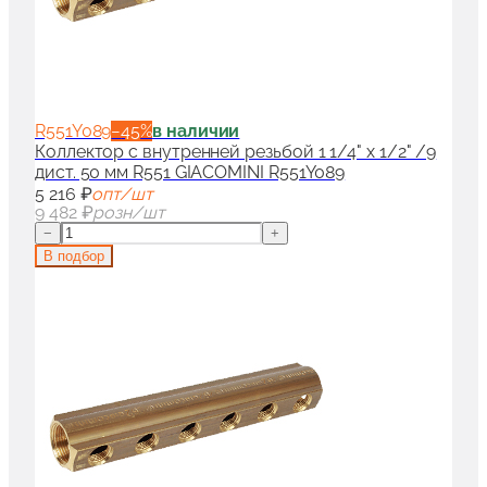
R551Y089
−
45
%
в наличии
Коллектор с внутренней резьбой 1 1/4" x 1/2" /9
дист. 50 мм R551 GIACOMINI R551Y089
5 216 ₽
опт/шт
9 482 ₽
розн/шт
−
+
В подбор