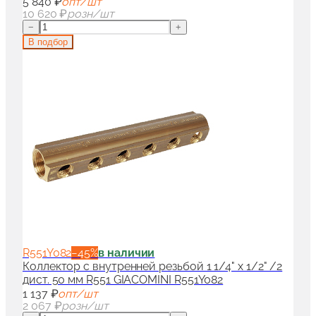
5 840 ₽
опт/шт
10 620 ₽
розн/шт
−
+
В подбор
R551Y082
−
45
%
в наличии
Коллектор с внутренней резьбой 1 1/4" x 1/2" /2
дист. 50 мм R551 GIACOMINI R551Y082
1 137 ₽
опт/шт
2 067 ₽
розн/шт