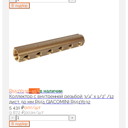
В подбор
R551Y032
−
45
%
в наличии
Коллектор с внутренней резьбой 3/4" x 1/2" /12
дист. 50 мм R551 GIACOMINI R551Y032
5 431 ₽
опт/шт
9 872 ₽
розн/шт
−
+
В подбор