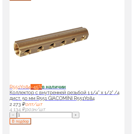
R551Y084
−
45
%
в наличии
Коллектор с внутренней резьбой 1 1/4" x 1/2" /4
дист. 50 мм R551 GIACOMINI R551Y084
2 273 ₽
опт/шт
4 134 ₽
розн/шт
−
+
В подбор