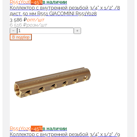
R551Y028
−
45
%
в наличии
Коллектор с внутренней резьбой 3/4" x 1/2" /8
дист. 50 мм R551 GIACOMINI R551Y028
3 586 ₽
опт/шт
6 516 ₽
розн/шт
−
+
В подбор
R551Y029
−
45
%
в наличии
Коллектор с внутренней резьбой 3/4" x 1/2" /9