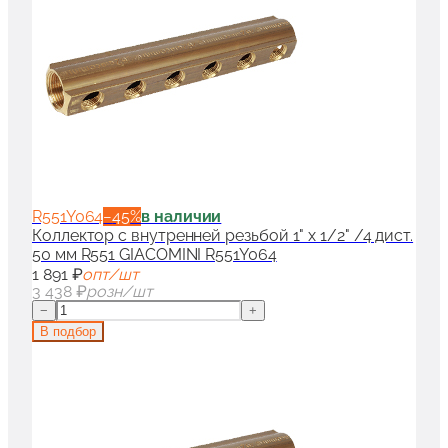
R551Y064
−
45
%
в наличии
Коллектор с внутренней резьбой 1" x 1/2" /4 дист.
50 мм R551 GIACOMINI R551Y064
1 891 ₽
опт/шт
3 438 ₽
розн/шт
−
+
В подбор