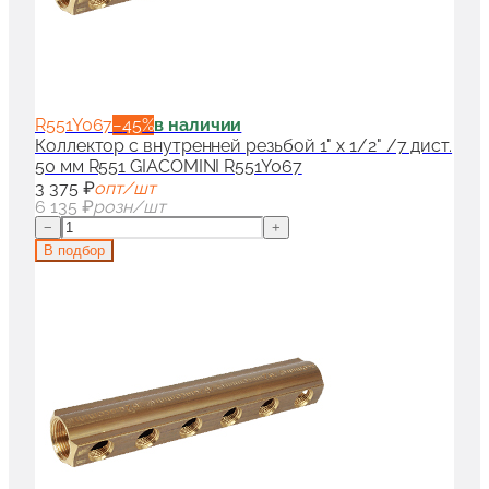
R551Y067
−
45
%
в наличии
Коллектор с внутренней резьбой 1" x 1/2" /7 дист.
50 мм R551 GIACOMINI R551Y067
3 375 ₽
опт/шт
6 135 ₽
розн/шт
−
+
В подбор