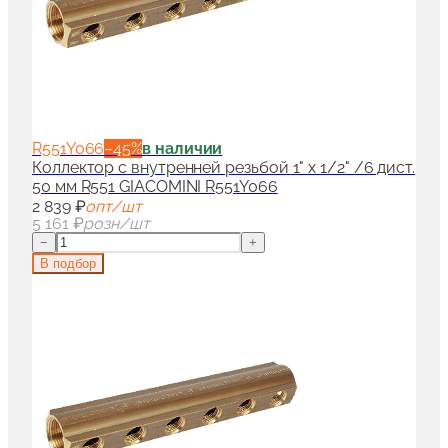
R551Y066
−
45
%
в наличии
Коллектор с внутренней резьбой 1" x 1/2" /6 дист.
50 мм R551 GIACOMINI R551Y066
2 839 ₽
опт/шт
5 161 ₽
розн/шт
−
+
В подбор