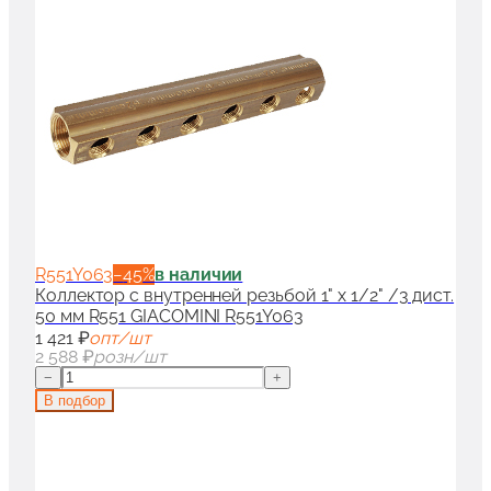
R551Y063
−
45
%
в наличии
Коллектор с внутренней резьбой 1" x 1/2" /3 дист.
50 мм R551 GIACOMINI R551Y063
1 421 ₽
опт/шт
2 588 ₽
розн/шт
−
+
В подбор