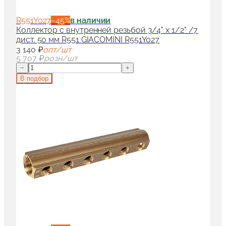
R551Y027
−
45
%
в наличии
Коллектор с внутренней резьбой 3/4" x 1/2" /7
дист. 50 мм R551 GIACOMINI R551Y027
3 140 ₽
опт/шт
5 707 ₽
розн/шт
−
+
В подбор