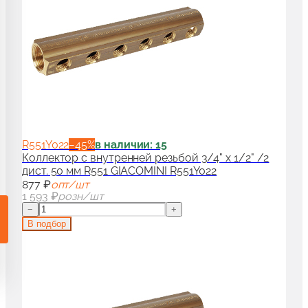
и гарнитуры для радиаторов
90
аны для дизайн-радиаторов
50
ссуары и комплектующие для радиаторов
100
R551Y022
−
45
%
в наличии: 15
Коллектор с внутренней резьбой 3/4" x 1/2" /2
дист. 50 мм R551 GIACOMINI R551Y022
877 ₽
опт/шт
1 593 ₽
розн/шт
−
+
В подбор