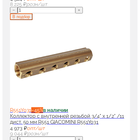
8 225 ₽
розн/шт
−
+
В подбор
R551Y031
−
45
%
в наличии
Коллектор с внутренней резьбой 3/4" x 1/2" /11
дист. 50 мм R551 GIACOMINI R551Y031
4 973 ₽
опт/шт
9 044 ₽
розн/шт
−
+