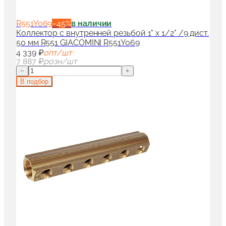
R551Y069
−
45
%
в наличии
Коллектор с внутренней резьбой 1" x 1/2" /9 дист.
50 мм R551 GIACOMINI R551Y069
4 339 ₽
опт/шт
7 887 ₽
розн/шт
−
+
В подбор