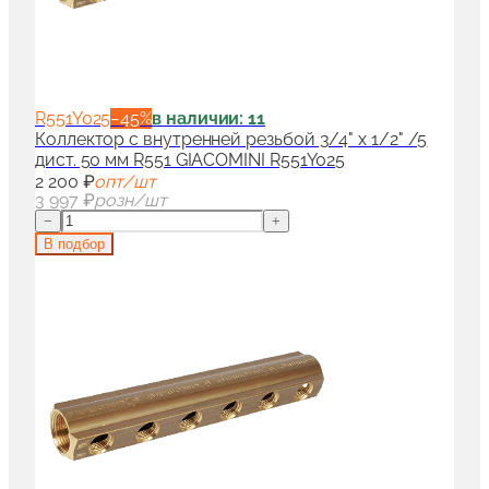
R551Y025
−
45
%
в наличии: 11
Коллектор с внутренней резьбой 3/4" x 1/2" /5
дист. 50 мм R551 GIACOMINI R551Y025
2 200 ₽
опт/шт
3 997 ₽
розн/шт
−
+
В подбор