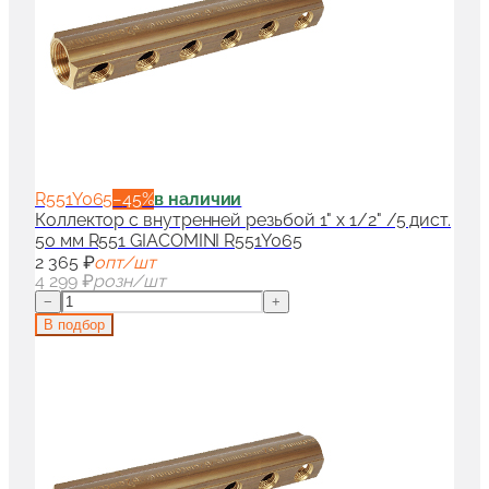
R551Y065
−
45
%
в наличии
Коллектор с внутренней резьбой 1" x 1/2" /5 дист.
50 мм R551 GIACOMINI R551Y065
2 365 ₽
опт/шт
4 299 ₽
розн/шт
−
+
В подбор