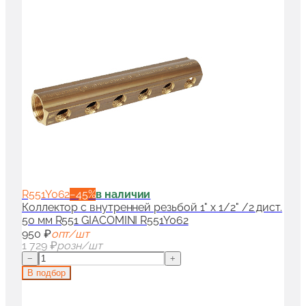
R551Y062
−
45
%
в наличии
Коллектор с внутренней резьбой 1" x 1/2" /2 дист.
50 мм R551 GIACOMINI R551Y062
950 ₽
опт/шт
1 729 ₽
розн/шт
−
+
В подбор