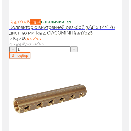
R551Y026
−
45
%
в наличии: 11
Коллектор с внутренней резьбой 3/4" x 1/2" /6
дист. 50 мм R551 GIACOMINI R551Y026
2 642 ₽
опт/шт
4 799 ₽
розн/шт
−
+
В подбор