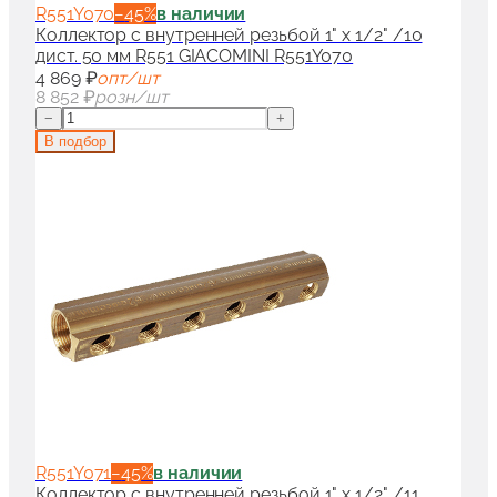
R551Y070
−
45
%
в наличии
Коллектор с внутренней резьбой 1" x 1/2" /10
дист. 50 мм R551 GIACOMINI R551Y070
4 869 ₽
опт/шт
8 852 ₽
розн/шт
−
+
В подбор
R551Y071
−
45
%
в наличии
Коллектор с внутренней резьбой 1" x 1/2" /11