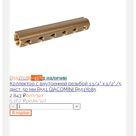
R551Y085
−
45
%
в наличии
Коллектор с внутренней резьбой 1 1/4" x 1/2" /5
дист. 50 мм R551 GIACOMINI R551Y085
2 843 ₽
опт/шт
5 167 ₽
розн/шт
−
+
В подбор