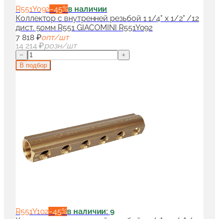
R551Y092
−
45
%
в наличии
Коллектор с внутренней резьбой 1 1/4" x 1/2" /12
дист. 50мм R551 GIACOMINI R551Y092
7 818 ₽
опт/шт
14 214 ₽
розн/шт
−
+
В подбор
R551Y102
−
45
%
в наличии: 9