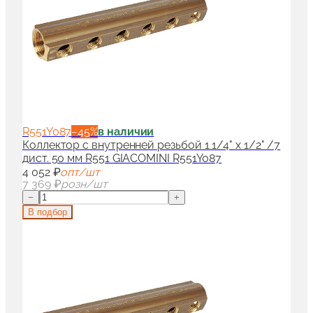
R551Y087
−
45
%
в наличии
Коллектор с внутренней резьбой 1 1/4" x 1/2" /7
дист. 50 мм R551 GIACOMINI R551Y087
4 052 ₽
опт/шт
7 369 ₽
розн/шт
−
+
В подбор