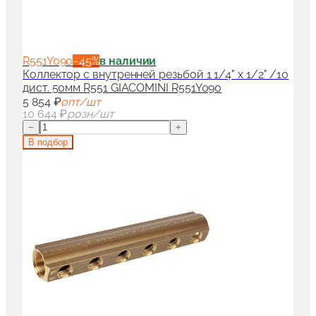
R551Y090
−
45
%
в наличии
Коллектор с внутренней резьбой 1 1/4" x 1/2" /10
дист. 50мм R551 GIACOMINI R551Y090
5 854 ₽
опт/шт
10 644 ₽
розн/шт
−
+
В подбор