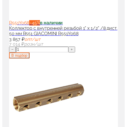
R551Y068
−
45
%
в наличии
Коллектор с внутренней резьбой 1" x 1/2" /8 дист.
50 мм R551 GIACOMINI R551Y068
3 857 ₽
опт/шт
7 014 ₽
розн/шт
−
+
В подбор