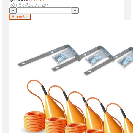
38 583 ₽
розн/шт
−
+
В подбор