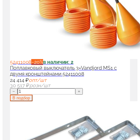
52411008
−
20
%
в наличии: 2
Поплавковый выключатель 3×Vandjord MS1 с
двумя кронштейнами 52411008
24 414 ₽
опт/шт
30 517 ₽
розн/шт
−
+
В подбор