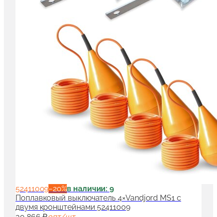
52411009
−
20
%
в наличии: 9
Поплавковый выключатель 4×Vandjord MS1 с
двумя кронштейнами 52411009
30 866 ₽
опт/шт