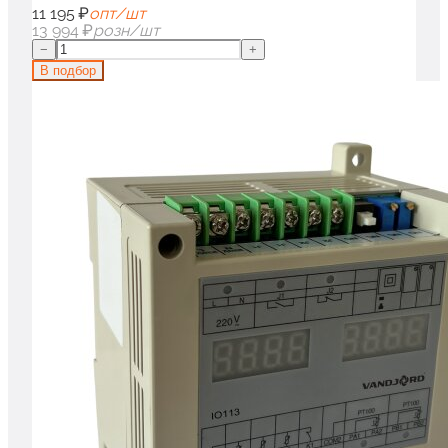
11 195 ₽
опт/шт
13 994 ₽
розн/шт
−
+
В подбор