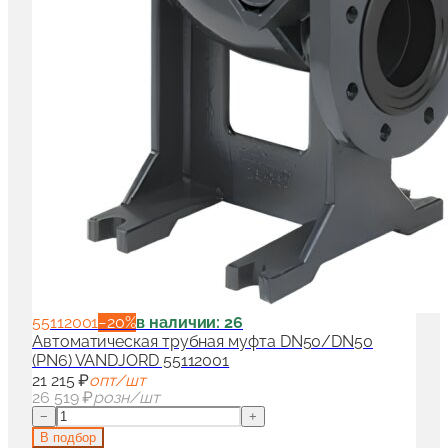
55112001
−
20
%
в наличии: 26
Автоматическая трубная муфта DN50/DN50
(PN6) VANDJORD 55112001
21 215 ₽
опт/шт
26 519 ₽
розн/шт
−
+
В подбор