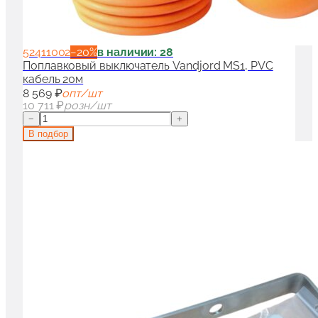
52411002
−
20
%
в наличии: 28
Поплавковый выключатель Vandjord MS1, PVC
кабель 20м
8 569 ₽
опт/шт
10 711 ₽
розн/шт
−
+
В подбор