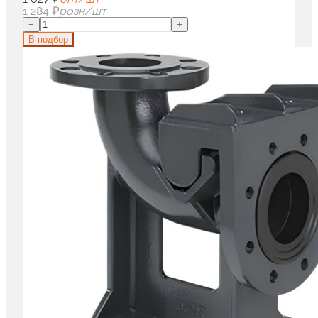
1 284 ₽
розн/шт
−
+
В подбор