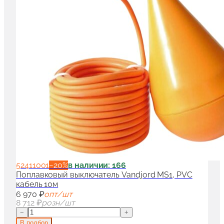
52411001
−
20
%
в наличии: 166
Поплавковый выключатель Vandjord MS1, PVC
кабель 10м
6 970 ₽
опт/шт
8 712 ₽
розн/шт
−
+
В подбор