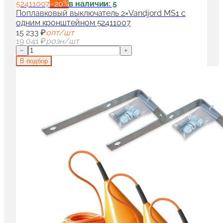
52411007
−
20
%
в наличии: 5
Поплавковый выключатель 2×Vandjord MS1 с
одним кронштейном 52411007
15 233 ₽
опт/шт
19 041 ₽
розн/шт
−
+
В подбор