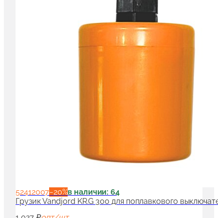
52412007
−
20
%
в наличии: 64
Грузик Vandjord KR.G 300 для поплавкового выключат
1 027 ₽
опт/шт