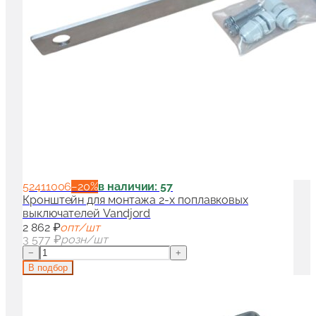
52411006
−
20
%
в наличии: 57
Кронштейн для монтажа 2-х поплавковых
выключателей Vandjord
2 862 ₽
опт/шт
3 577 ₽
розн/шт
−
+
В подбор