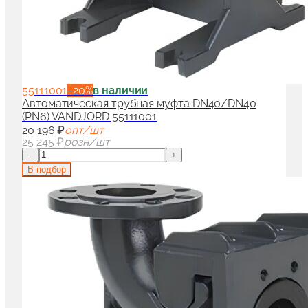
55111001
−
20
%
в наличии
Автоматическая трубная муфта DN40/DN40
(PN6) VANDJORD 55111001
20 196 ₽
опт/шт
25 245 ₽
розн/шт
−
+
В подбор