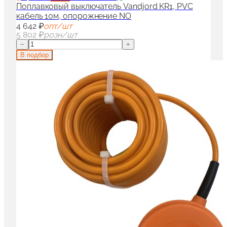
Поплавковый выключатель Vandjord KR1, PVC
кабель 10м, опорожнение NO
4 642 ₽
опт/шт
5 802 ₽
розн/шт
−
+
В подбор