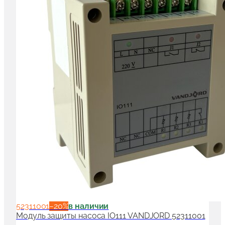
52311001
−
20
%
в наличии
Модуль защиты насоса IO111 VANDJORD 52311001