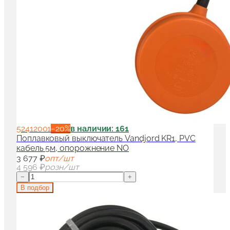
52412001
−
20
%
в наличии: 161
Поплавковый выключатель Vandjord KR1, PVC
кабель 5м, опорожнение NO
3 677 ₽
опт/шт
4 596 ₽
розн/шт
−
+
В подбор