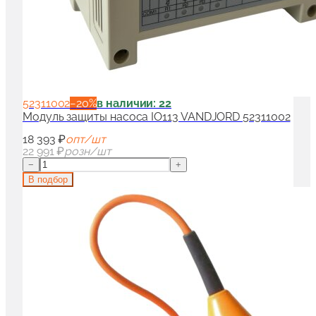
52311002
−
20
%
в наличии: 22
Модуль защиты насоса IO113 VANDJORD 52311002
18 393 ₽
опт/шт
22 991 ₽
розн/шт
−
+
В подбор