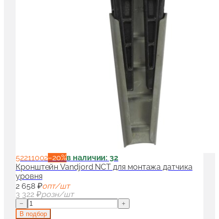
52211002
−
20
%
в наличии: 32
Кронштейн Vandjord NCT для монтажа датчика
уровня
2 658 ₽
опт/шт
3 322 ₽
розн/шт
−
+
В подбор