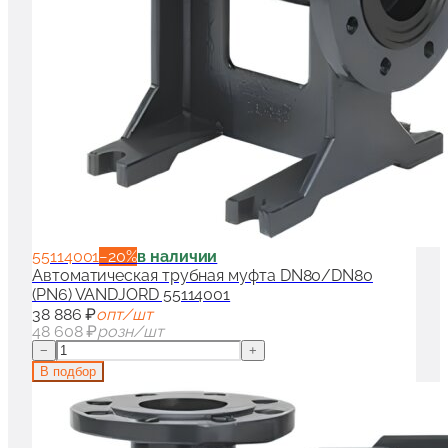
55114001
−
20
%
в наличии
Автоматическая трубная муфта DN80/DN80
(PN6) VANDJORD 55114001
38 886 ₽
опт/шт
48 608 ₽
розн/шт
−
+
В подбор