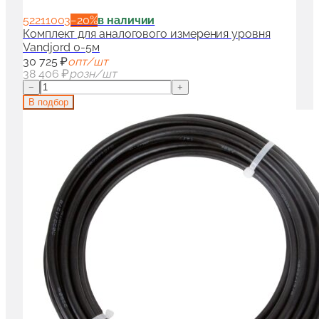
52211003
−
20
%
в наличии
Комплект для аналогового измерения уровня
Vandjord 0-5м
30 725 ₽
опт/шт
38 406 ₽
розн/шт
−
+
В подбор