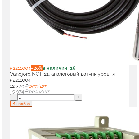
52211004
−
20
%
в наличии: 26
Vandjord NCT-21, аналоговый датчик уровня
52211004
12 779 ₽
опт/шт
15 974 ₽
розн/шт
−
+
В подбор