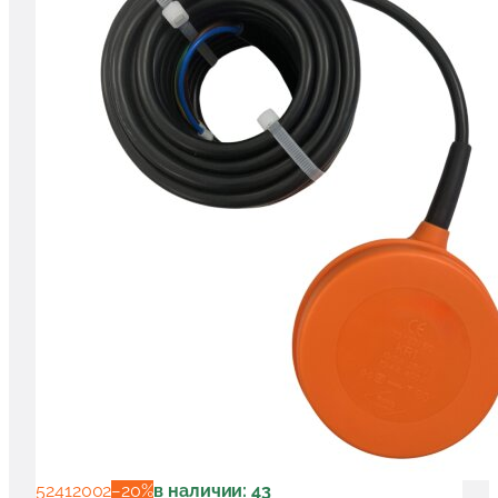
52412002
−
20
%
в наличии: 43