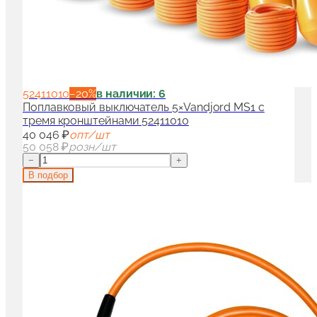
52411010
−
20
%
в наличии: 6
Поплавковый выключатель 5×Vandjord MS1 с
тремя кронштейнами 52411010
40 046 ₽
опт/шт
50 058 ₽
розн/шт
−
+
В подбор