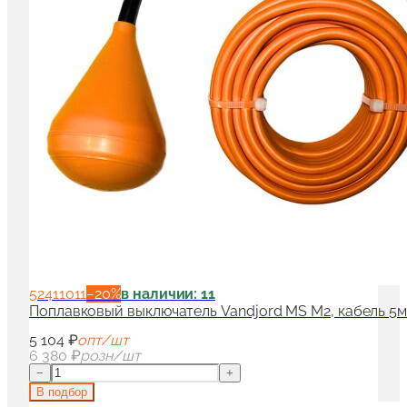
52411011
−
20
%
в наличии: 11
Поплавковый выключатель Vandjord MS M2, кабель 5
5 104 ₽
опт/шт
6 380 ₽
розн/шт
−
+
В подбор