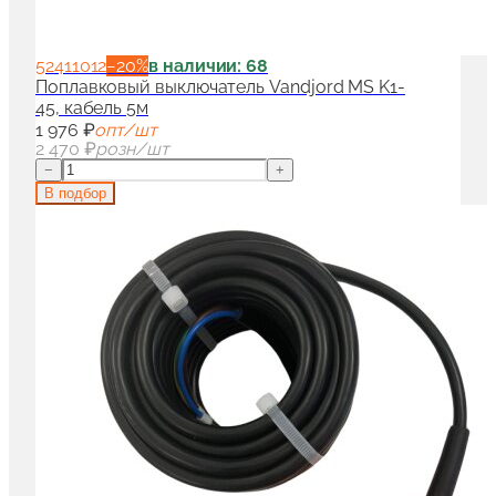
52411012
−
20
%
в наличии: 68
Поплавковый выключатель Vandjord MS K1-
45, кабель 5м
1 976 ₽
опт/шт
2 470 ₽
розн/шт
−
+
В подбор