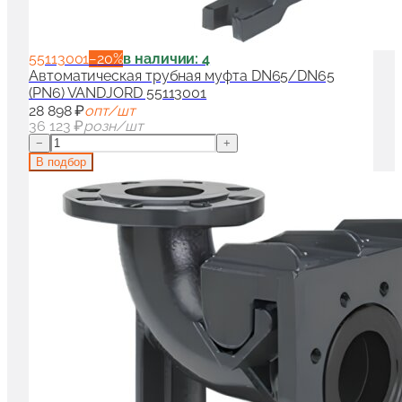
55113001
−
20
%
в наличии: 4
Автоматическая трубная муфта DN65/DN65
(PN6) VANDJORD 55113001
28 898 ₽
опт/шт
36 123 ₽
розн/шт
−
+
В подбор