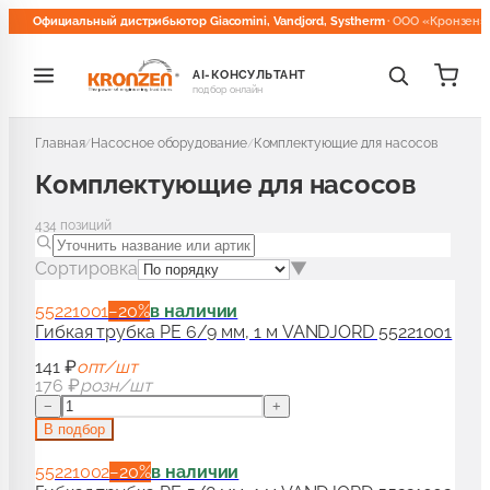
Официальный дистрибьютор Giacomini, Vandjord, Systherm
· ООО «Кронзен»
AI-КОНСУЛЬТАНТ
подбор онлайн
Главная
Насосное оборудование
Комплектующие для насосов
/
/
АДИАТОРОВ
Комплектующие для насосов
434
позиций
кие головки и терморегуляторы
30
Сортировка
▼
кие клапаны для радиаторов
116
55221001
−
20
%
в наличии
Гибкая трубка PE 6/9 мм, 1 м VANDJORD 55221001
141 ₽
опт/шт
чные клапаны для радиаторов
81
176 ₽
розн/шт
−
+
В подбор
екты для радиаторов
51
55221002
−
20
%
в наличии