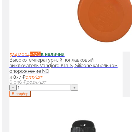
52412004
−
20
%
в наличии
Высокотемпературный поплавковый
выключатель Vandjord KR1 S, Silicone кабель 10м,
опорожнение NO
4 877 ₽
опт/шт
6 096 ₽
розн/шт
−
+
В подбор