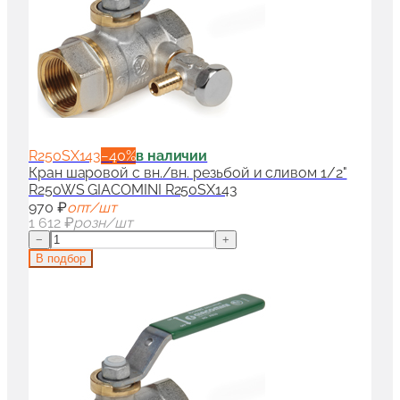
R250SX143
−
40
%
в наличии
Кран шаровой с вн./вн. резьбой и сливом 1/2"
R250WS GIACOMINI R250SX143
970 ₽
опт/шт
1 612 ₽
розн/шт
−
+
В подбор