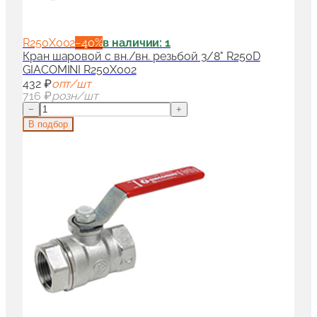
R250X002
−
40
%
в наличии: 1
Кран шаровой с вн./вн. резьбой 3/8" R250D
GIACOMINI R250X002
432 ₽
опт/шт
716 ₽
розн/шт
−
+
В подбор