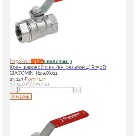
R250X011
−
40
%
в наличии: 3
Кран шаровой с вн./вн. резьбой 4" R250D
GIACOMINI R250X011
23 123 ₽
опт/шт
38 540 ₽
розн/шт
−
+
В подбор