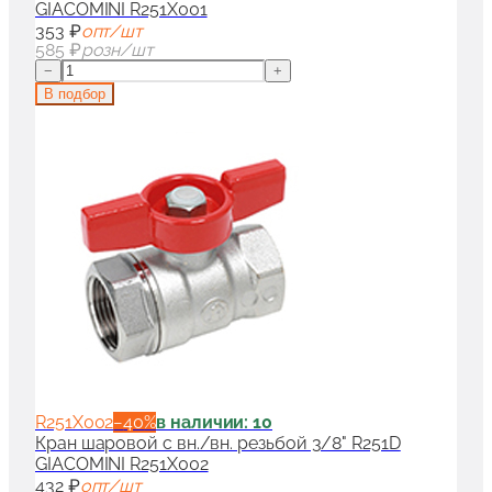
GIACOMINI R251X001
353 ₽
опт/шт
585 ₽
розн/шт
−
+
В подбор
R251X002
−
40
%
в наличии: 10
Кран шаровой с вн./вн. резьбой 3/8" R251D
GIACOMINI R251X002
432 ₽
опт/шт