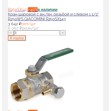
R250SX147
−
40
%
в наличии
Кран шаровой с вн./вн. резьбой и сливом 1 1/2"
R250WS GIACOMINI R250SX147
3 642 ₽
опт/шт
6 067 ₽
розн/шт
−
+
В подбор