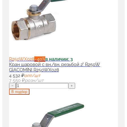
R250WX028
−
40
%
в наличии: 3
Кран шаровой с вн./вн. резьбой 2" R250W
GIACOMINI R250WX028
4 532 ₽
опт/шт
7 550 ₽
розн/шт
−
+
В подбор