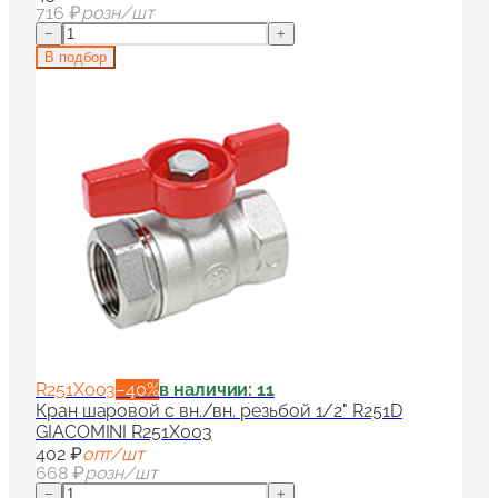
716 ₽
розн/шт
−
+
В подбор
R251X003
−
40
%
в наличии: 11
Кран шаровой с вн./вн. резьбой 1/2" R251D
GIACOMINI R251X003
402 ₽
опт/шт
668 ₽
розн/шт
−
+