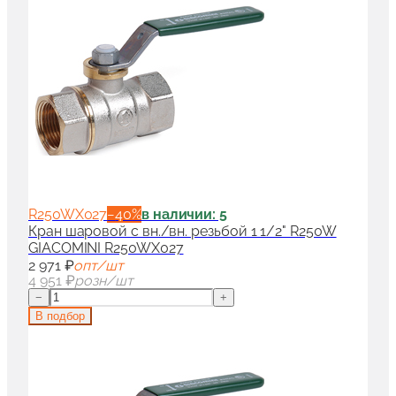
R250WX027
−
40
%
в наличии: 5
Кран шаровой с вн./вн. резьбой 1 1/2" R250W
GIACOMINI R250WX027
2 971 ₽
опт/шт
4 951 ₽
розн/шт
−
+
В подбор