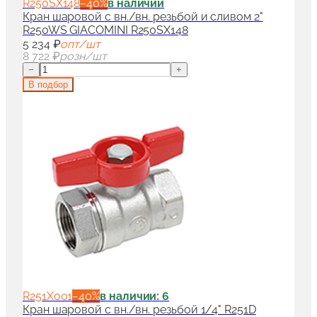
R250SX148
−
40
%
в наличии
Кран шаровой с вн./вн. резьбой и сливом 2"
R250WS GIACOMINI R250SX148
5 234 ₽
опт/шт
8 722 ₽
розн/шт
−
+
В подбор
R251X001
−
40
%
в наличии: 6
Кран шаровой с вн./вн. резьбой 1/4" R251D