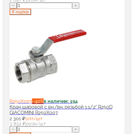
−
+
В подбор
R250X007
−
40
%
в наличии: 194
Кран шаровой с вн./вн. резьбой 1 1/2" R250D
GIACOMINI R250X007
2 301 ₽
опт/шт
3 832 ₽
розн/шт
−
+