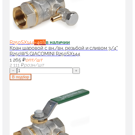
R250SX144
−
40
%
в наличии
Кран шаровой с вн./вн. резьбой и сливом 3/4"
R250WS GIACOMINI R250SX144
1 265 ₽
опт/шт
2 111 ₽
розн/шт
−
+
В подбор