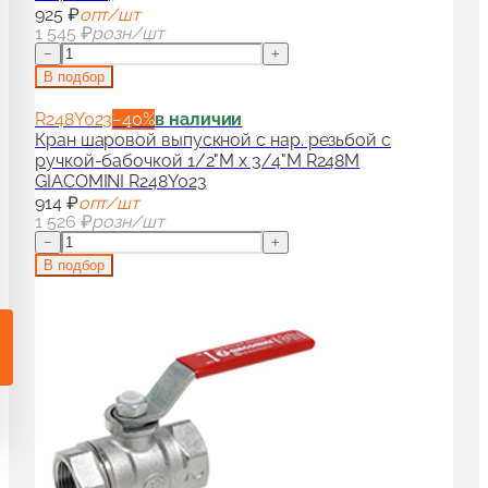
925 ₽
опт/шт
и гарнитуры для радиаторов
90
1 545 ₽
розн/шт
−
+
В подбор
аны для дизайн-радиаторов
50
R248Y023
−
40
%
в наличии
Кран шаровой выпускной с нар. резьбой с
ручкой-бабочкой 1/2"M x 3/4"M R248M
ссуары и комплектующие для радиаторов
100
GIACOMINI R248Y023
914 ₽
опт/шт
1 526 ₽
розн/шт
−
+
В подбор