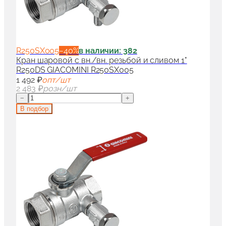
R250SX005
−
40
%
в наличии: 382
Кран шаровой с вн./вн. резьбой и сливом 1"
R250DS GIACOMINI R250SX005
1 492 ₽
опт/шт
2 483 ₽
розн/шт
−
+
В подбор