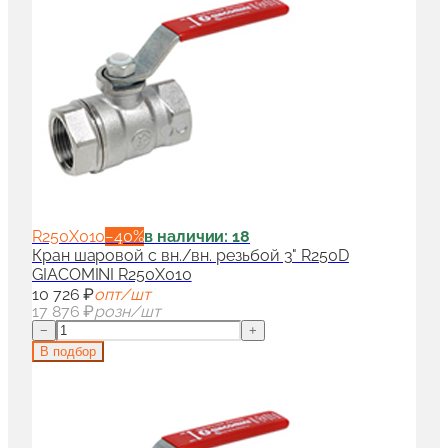
R250X010
−
40
%
в наличии: 18
Кран шаровой с вн./вн. резьбой 3" R250D
GIACOMINI R250X010
10 726 ₽
опт/шт
17 876 ₽
розн/шт
−
+
В подбор