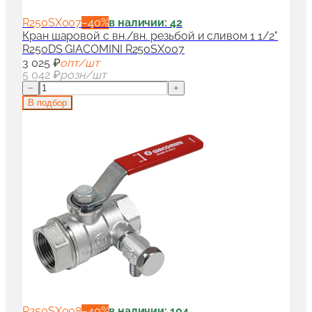
R250SX007
−
40
%
в наличии: 42
Кран шаровой с вн./вн. резьбой и сливом 1 1/2"
R250DS GIACOMINI R250SX007
3 025 ₽
опт/шт
5 042 ₽
розн/шт
−
+
В подбор
R250SX008
−
40
%
в наличии: 104