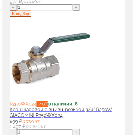
972 ₽
розн/шт
−
+
В подбор
R250WX024
−
40
%
в наличии: 6
Кран шаровой с вн./вн. резьбой 3/4" R250W
GIACOMINI R250WX024
899 ₽
опт/шт
1 497 ₽
розн/шт
−
+