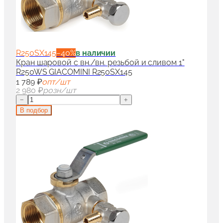
R250SX145
−
40
%
в наличии
Кран шаровой с вн./вн. резьбой и сливом 1"
R250WS GIACOMINI R250SX145
1 789 ₽
опт/шт
2 980 ₽
розн/шт
−
+
В подбор