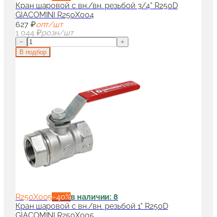
Кран шаровой с вн./вн. резьбой 3/4" R250D
GIACOMINI R250X004
627 ₽
опт/шт
1 044 ₽
розн/шт
−
+
В подбор
R250X005
−
40
%
в наличии: 8
Кран шаровой с вн./вн. резьбой 1" R250D
GIACOMINI R250X005