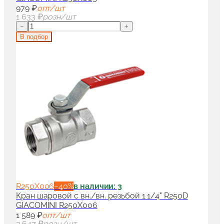
979 ₽
опт/шт
1 633 ₽
розн/шт
−
+
В подбор
R250X006
−
40
%
в наличии: 3
Кран шаровой с вн./вн. резьбой 1 1/4" R250D
GIACOMINI R250X006
1 589 ₽
опт/шт
2 647 ₽
розн/шт