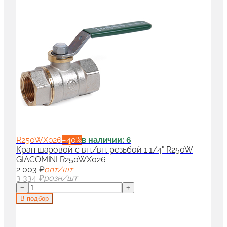
R250WX026
−
40
%
в наличии: 6
Кран шаровой с вн./вн. резьбой 1 1/4" R250W
GIACOMINI R250WX026
2 003 ₽
опт/шт
3 334 ₽
розн/шт
−
+
В подбор