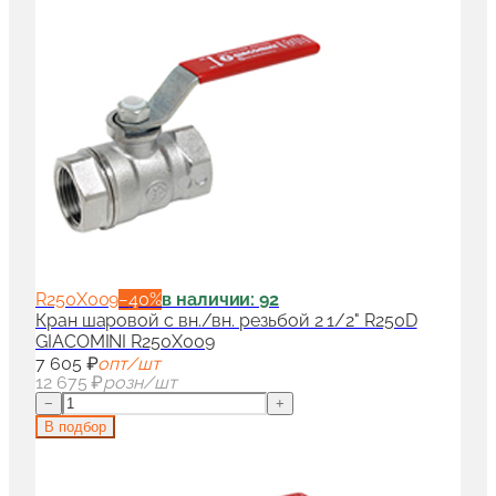
R250X009
−
40
%
в наличии: 92
Кран шаровой с вн./вн. резьбой 2 1/2" R250D
GIACOMINI R250X009
7 605 ₽
опт/шт
12 675 ₽
розн/шт
−
+
В подбор