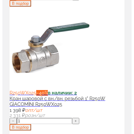
В подбор
R250WX025
−
40
%
в наличии: 2
Кран шаровой с вн./вн. резьбой 1" R250W
GIACOMINI R250WX025
1 398 ₽
опт/шт
2 331 ₽
розн/шт
−
+
В подбор