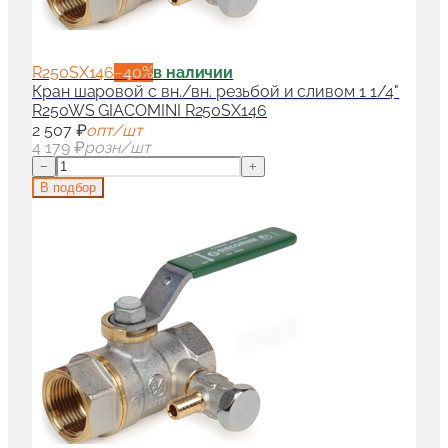
R250SX146
−
40
%
в наличии
Кран шаровой с вн./вн. резьбой и сливом 1 1/4"
R250WS GIACOMINI R250SX146
2 507 ₽
опт/шт
4 179 ₽
розн/шт
−
+
В подбор