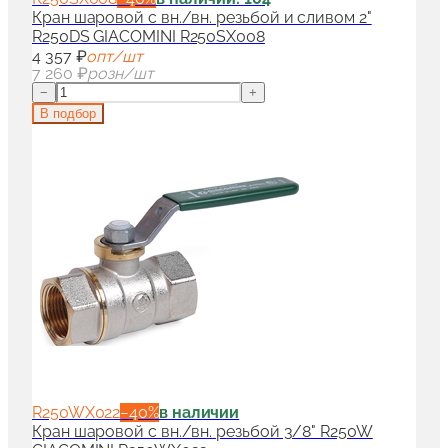
Кран шаровой с вн./вн. резьбой и сливом 2"
R250DS GIACOMINI R250SX008
4 357 ₽
опт/шт
7 260 ₽
розн/шт
−
+
В подбор
R250WX022
−
40
%
в наличии
Кран шаровой с вн./вн. резьбой 3/8" R250W