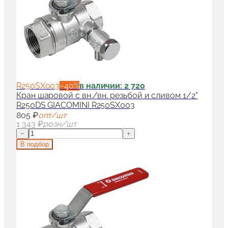
R250SX003
−
40
%
в наличии: 2 720
Кран шаровой с вн./вн. резьбой и сливом 1/2"
R250DS GIACOMINI R250SX003
805 ₽
опт/шт
1 343 ₽
розн/шт
−
+
В подбор