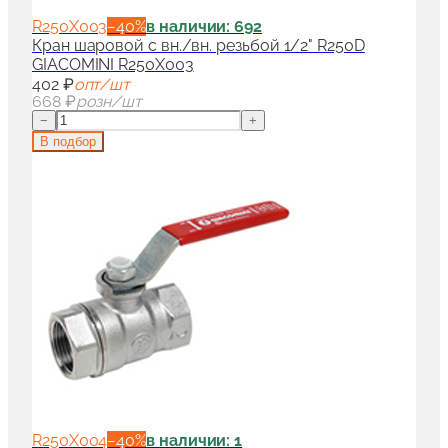
R250X003
−
40
%
в наличии: 692
Кран шаровой с вн./вн. резьбой 1/2" R250D
GIACOMINI R250X003
402 ₽
опт/шт
668 ₽
розн/шт
−
+
В подбор
R250X004
−
40
%
в наличии: 1