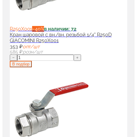
R250X001
−
40
%
в наличии: 72
Кран шаровой с вн./вн. резьбой 1/4" R250D
GIACOMINI R250X001
353 ₽
опт/шт
585 ₽
розн/шт
−
+
В подбор