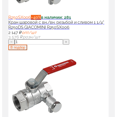
R250SX006
−
40
%
в наличии: 281
Кран шаровой с вн./вн. резьбой и сливом 1 1/4"
R250DS GIACOMINI R250SX006
2 147 ₽
опт/шт
3 576 ₽
розн/шт
−
+
В подбор