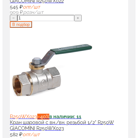
GIACOMINI R250WX022
545 ₽
опт/шт
909 ₽
розн/шт
−
+
В подбор
R250WX023
−
40
%
в наличии: 11
Кран шаровой с вн./вн. резьбой 1/2" R250W
GIACOMINI R250WX023
582 ₽
опт/шт