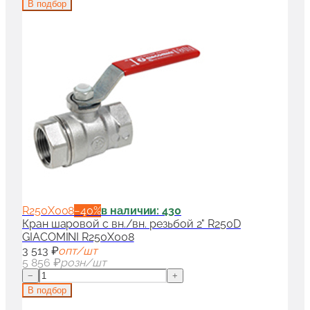
В подбор
R250X008
−
40
%
в наличии: 430
Кран шаровой с вн./вн. резьбой 2" R250D
GIACOMINI R250X008
3 513 ₽
опт/шт
5 856 ₽
розн/шт
−
+
В подбор