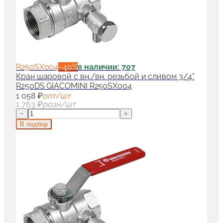
R250SX004
−
40
%
в наличии: 707
Кран шаровой с вн./вн. резьбой и сливом 3/4"
R250DS GIACOMINI R250SX004
1 058 ₽
опт/шт
1 763 ₽
розн/шт
−
+
В подбор