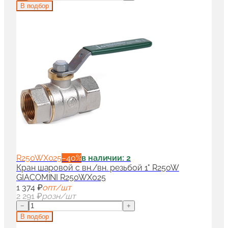
В подбор
R250WX025
−
40
%
в наличии: 2
Кран шаровой с вн./вн. резьбой 1" R250W
GIACOMINI R250WX025
1 374 ₽
опт/шт
2 291 ₽
розн/шт
−
+
В подбор