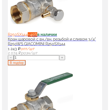
R250SX144
−
40
%
в наличии
Кран шаровой с вн./вн. резьбой и сливом 3/4"
R250WS GIACOMINI R250SX144
1 243 ₽
опт/шт
2 074 ₽
розн/шт
−
+
В подбор