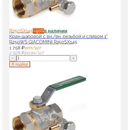
R250SX145
−
40
%
в наличии
Кран шаровой с вн./вн. резьбой и сливом 1"
R250WS GIACOMINI R250SX145
1 758 ₽
опт/шт
2 928 ₽
розн/шт
−
+
В подбор