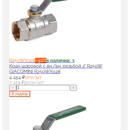
R250WX028
−
40
%
в наличии: 3
Кран шаровой с вн./вн. резьбой 2" R250W
GIACOMINI R250WX028
4 454 ₽
опт/шт
7 419 ₽
розн/шт
−
+
В подбор