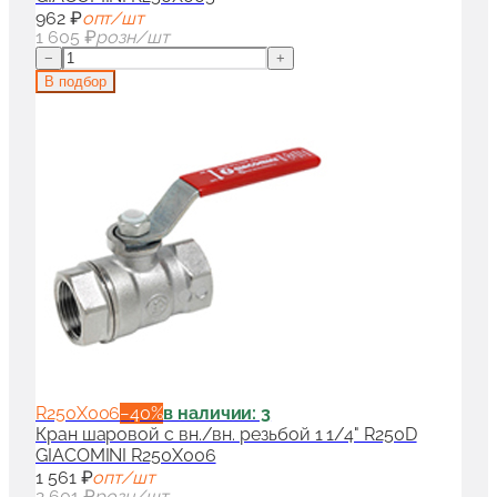
962 ₽
опт/шт
1 605 ₽
розн/шт
−
+
В подбор
R250X006
−
40
%
в наличии: 3
Кран шаровой с вн./вн. резьбой 1 1/4" R250D
GIACOMINI R250X006
1 561 ₽
опт/шт
2 601 ₽
розн/шт