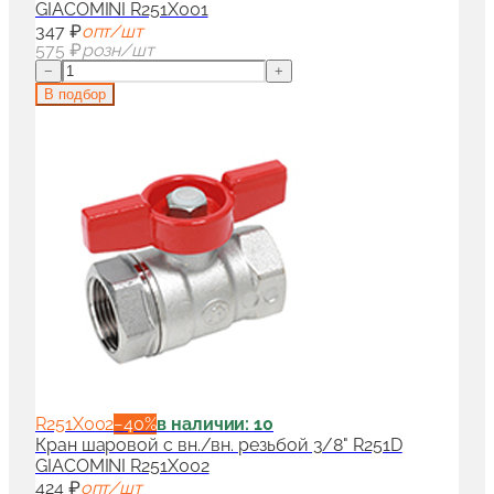
GIACOMINI R251X001
347 ₽
опт/шт
575 ₽
розн/шт
−
+
В подбор
R251X002
−
40
%
в наличии: 10
Кран шаровой с вн./вн. резьбой 3/8" R251D
GIACOMINI R251X002
424 ₽
опт/шт