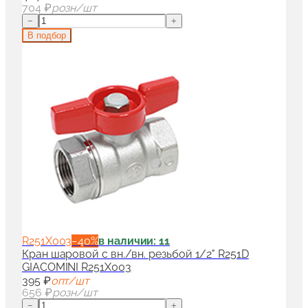
704 ₽
розн/шт
−
+
В подбор
R251X003
−
40
%
в наличии: 11
Кран шаровой с вн./вн. резьбой 1/2" R251D
GIACOMINI R251X003
395 ₽
опт/шт
656 ₽
розн/шт
−
+