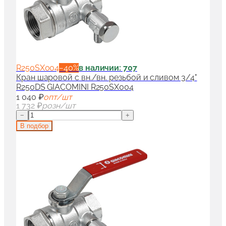
R250SX004
−
40
%
в наличии: 707
Кран шаровой с вн./вн. резьбой и сливом 3/4"
R250DS GIACOMINI R250SX004
1 040 ₽
опт/шт
1 732 ₽
розн/шт
−
+
В подбор