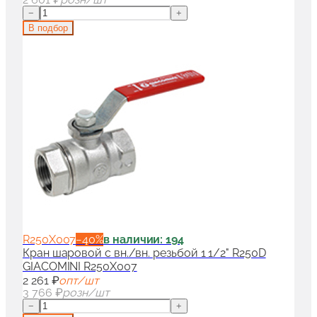
−
+
В подбор
R250X007
−
40
%
в наличии: 194
Кран шаровой с вн./вн. резьбой 1 1/2" R250D
GIACOMINI R250X007
2 261 ₽
опт/шт
3 766 ₽
розн/шт
−
+