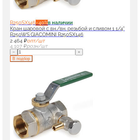
R250SX146
−
40
%
в наличии
Кран шаровой с вн./вн. резьбой и сливом 1 1/4"
R250WS GIACOMINI R250SX146
2 464 ₽
опт/шт
4 107 ₽
розн/шт
−
+
В подбор