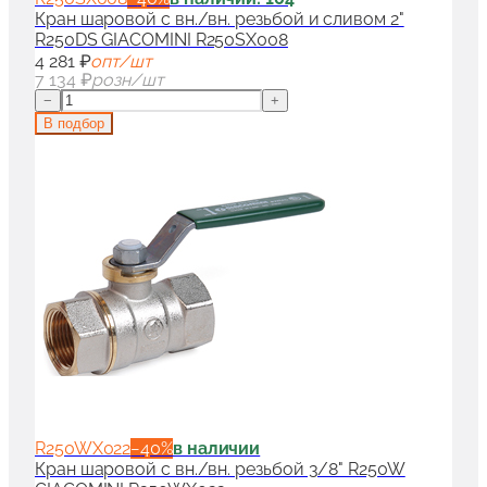
Кран шаровой с вн./вн. резьбой и сливом 2"
R250DS GIACOMINI R250SX008
4 281 ₽
опт/шт
7 134 ₽
розн/шт
−
+
В подбор
R250WX022
−
40
%
в наличии
Кран шаровой с вн./вн. резьбой 3/8" R250W