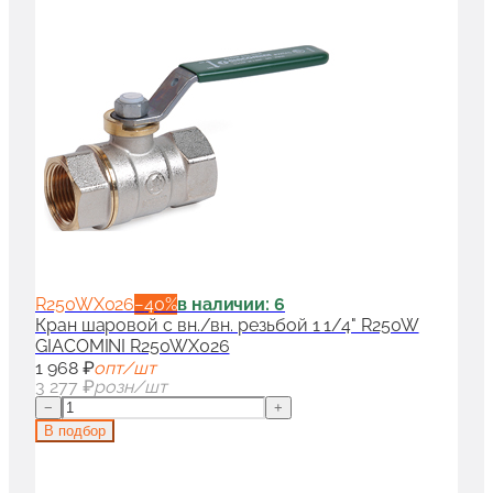
R250WX026
−
40
%
в наличии: 6
Кран шаровой с вн./вн. резьбой 1 1/4" R250W
GIACOMINI R250WX026
1 968 ₽
опт/шт
3 277 ₽
розн/шт
−
+
В подбор