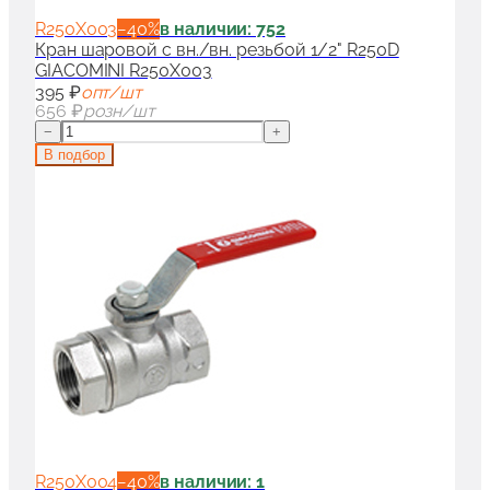
R250X003
−
40
%
в наличии: 752
Кран шаровой с вн./вн. резьбой 1/2" R250D
GIACOMINI R250X003
395 ₽
опт/шт
656 ₽
розн/шт
−
+
В подбор
R250X004
−
40
%
в наличии: 1