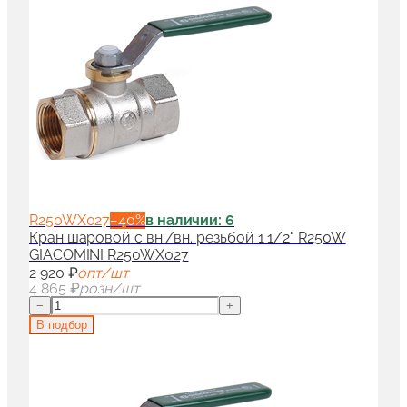
R250WX027
−
40
%
в наличии: 6
Кран шаровой с вн./вн. резьбой 1 1/2" R250W
GIACOMINI R250WX027
2 920 ₽
опт/шт
4 865 ₽
розн/шт
−
+
В подбор