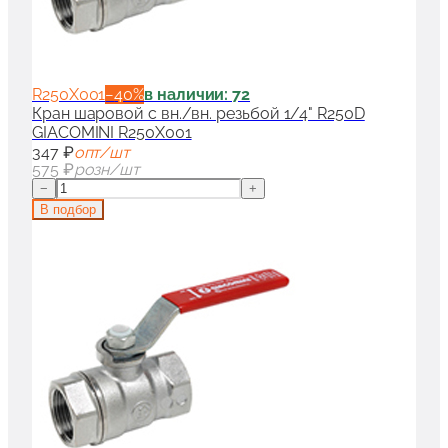
R250X001
−
40
%
в наличии: 72
Кран шаровой с вн./вн. резьбой 1/4" R250D
GIACOMINI R250X001
347 ₽
опт/шт
575 ₽
розн/шт
−
+
В подбор