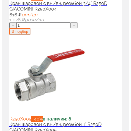
Кран шаровой с вн./вн. резьбой 3/4" R250D
GIACOMINI R250X004
616 ₽
опт/шт
1 026 ₽
розн/шт
−
+
В подбор
R250X005
−
40
%
в наличии: 8
Кран шаровой с вн./вн. резьбой 1" R250D
GIACOMINI R250X005