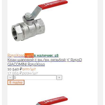
R250X010
−
40
%
в наличии: 18
Кран шаровой с вн./вн. резьбой 3" R250D
GIACOMINI R250X010
10 540 ₽
опт/шт
17 565 ₽
розн/шт
−
+
В подбор