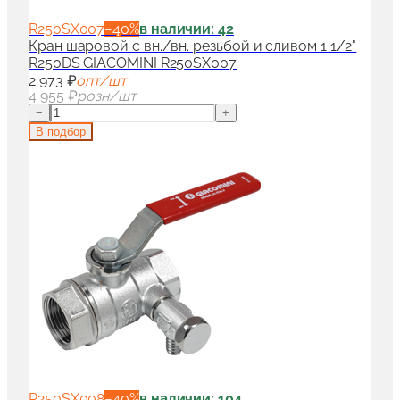
R250SX007
−
40
%
в наличии: 42
Кран шаровой с вн./вн. резьбой и сливом 1 1/2"
R250DS GIACOMINI R250SX007
2 973 ₽
опт/шт
4 955 ₽
розн/шт
−
+
В подбор
R250SX008
−
40
%
в наличии: 104