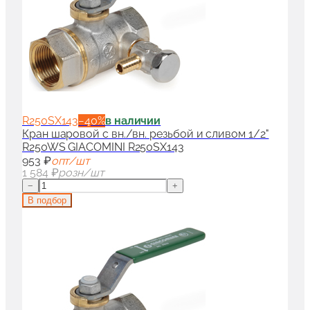
R250SX143
−
40
%
в наличии
Кран шаровой с вн./вн. резьбой и сливом 1/2"
R250WS GIACOMINI R250SX143
953 ₽
опт/шт
1 584 ₽
розн/шт
−
+
В подбор