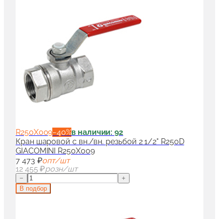
R250X009
−
40
%
в наличии: 92
Кран шаровой с вн./вн. резьбой 2 1/2" R250D
GIACOMINI R250X009
7 473 ₽
опт/шт
12 455 ₽
розн/шт
−
+
В подбор