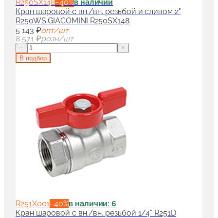
R250SX148
−
40
%
в наличии
Кран шаровой с вн./вн. резьбой и сливом 2"
R250WS GIACOMINI R250SX148
5 143 ₽
опт/шт
8 571 ₽
розн/шт
−
+
В подбор
R251X001
−
40
%
в наличии: 6
Кран шаровой с вн./вн. резьбой 1/4" R251D