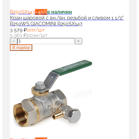
R250SX147
−
40
%
в наличии
Кран шаровой с вн./вн. резьбой и сливом 1 1/2"
R250WS GIACOMINI R250SX147
3 579 ₽
опт/шт
5 961 ₽
розн/шт
−
+
В подбор