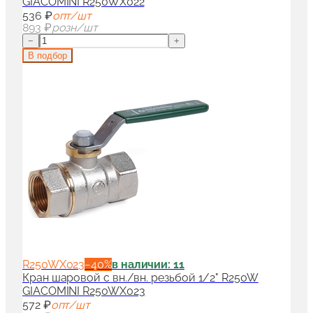
GIACOMINI R250WX022
536 ₽
опт/шт
893 ₽
розн/шт
−
+
В подбор
R250WX023
−
40
%
в наличии: 11
Кран шаровой с вн./вн. резьбой 1/2" R250W
GIACOMINI R250WX023
572 ₽
опт/шт