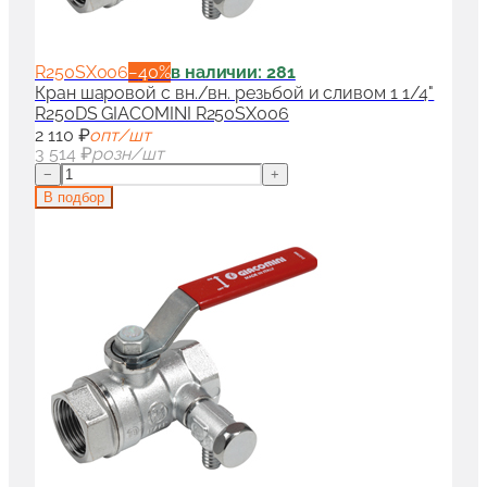
R250SX006
−
40
%
в наличии: 281
Кран шаровой с вн./вн. резьбой и сливом 1 1/4"
R250DS GIACOMINI R250SX006
2 110 ₽
опт/шт
3 514 ₽
розн/шт
−
+
В подбор