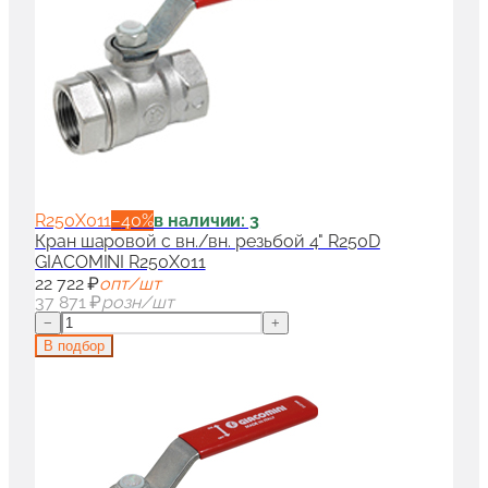
R250X011
−
40
%
в наличии: 3
Кран шаровой с вн./вн. резьбой 4" R250D
GIACOMINI R250X011
22 722 ₽
опт/шт
37 871 ₽
розн/шт
−
+
В подбор