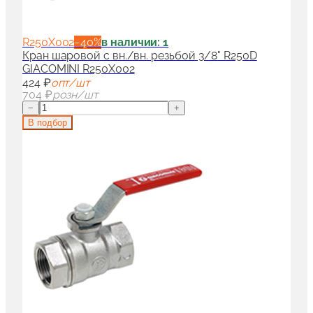
R250X002
−
40
%
в наличии: 1
Кран шаровой с вн./вн. резьбой 3/8" R250D
GIACOMINI R250X002
424 ₽
опт/шт
704 ₽
розн/шт
−
+
В подбор