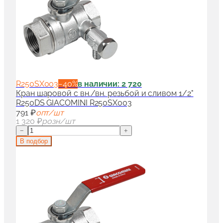
R250SX003
−
40
%
в наличии: 2 720
Кран шаровой с вн./вн. резьбой и сливом 1/2"
R250DS GIACOMINI R250SX003
791 ₽
опт/шт
1 320 ₽
розн/шт
−
+
В подбор