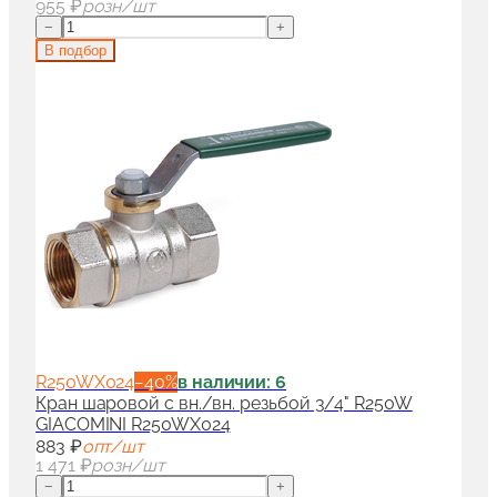
955 ₽
розн/шт
−
+
В подбор
R250WX024
−
40
%
в наличии: 6
Кран шаровой с вн./вн. резьбой 3/4" R250W
GIACOMINI R250WX024
883 ₽
опт/шт
1 471 ₽
розн/шт
−
+