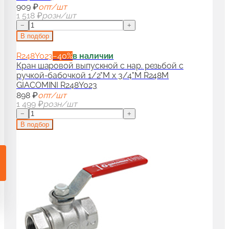
909 ₽
опт/шт
и гарнитуры для радиаторов
90
1 518 ₽
розн/шт
−
+
В подбор
аны для дизайн-радиаторов
50
R248Y023
−
40
%
в наличии
Кран шаровой выпускной с нар. резьбой с
ручкой-бабочкой 1/2"M x 3/4"M R248M
ссуары и комплектующие для радиаторов
100
GIACOMINI R248Y023
898 ₽
опт/шт
1 499 ₽
розн/шт
−
+
В подбор