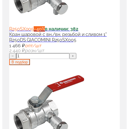
R250SX005
−
40
%
в наличии: 382
Кран шаровой с вн./вн. резьбой и сливом 1"
R250DS GIACOMINI R250SX005
1 466 ₽
опт/шт
2 440 ₽
розн/шт
−
+
В подбор