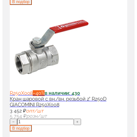
В подбор
R250X008
−
40
%
в наличии: 430
Кран шаровой с вн./вн. резьбой 2" R250D
GIACOMINI R250X008
3 452 ₽
опт/шт
5 754 ₽
розн/шт
−
+
В подбор