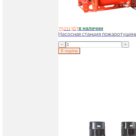
75211367
в наличии
Насосная станция пожаротушени
−
+
В подбор