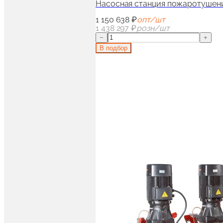
Насосная станция пожаротушени
1 150 638 ₽
опт/шт
1 438 297 ₽
розн/шт
−
+
В подбор