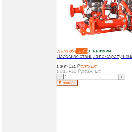
75211364
−
20
%
в наличии
Насосная станция пожаротушени
1 299 621 ₽
опт/шт
1 624 526 ₽
розн/шт
−
+
В подбор