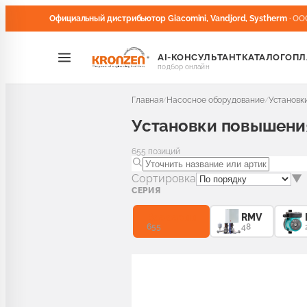
Официальный дистрибьютор Giacomini, Vandjord, Systherm
· ОО
AI-КОНСУЛЬТАНТ
КАТАЛОГ
ОПЛ
подбор онлайн
Главная
Насосное оборудование
Установк
/
/
Установки повышени
655
позиций
Сортировка
▼
СЕРИЯ
Все серии
RMV
655
48