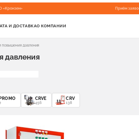
О «Кронзен»
Приём заяво
АТА И ДОСТАВКА
О КОМПАНИИ
и повышения давления
я давления
PROMO
CRVE
CRV
2
456
138