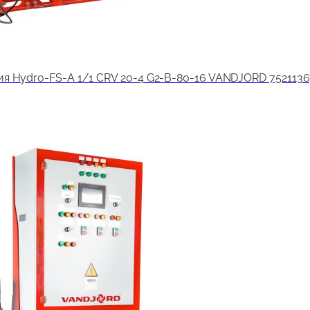
я Hydro-FS-A 1/1 CRV 20-4 G2-B-80-16 VANDJORD 7521136