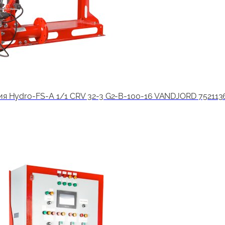
я Hydro-FS-A 1/1 CRV 32-3 G2-B-100-16 VANDJORD 752113