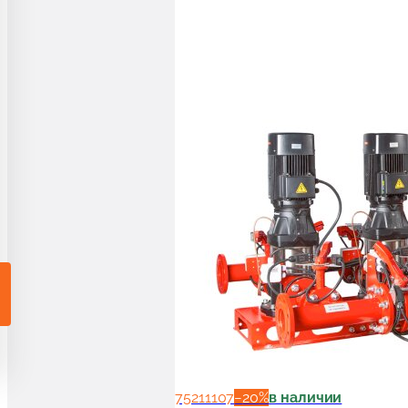
75211107
−
20
%
в наличии