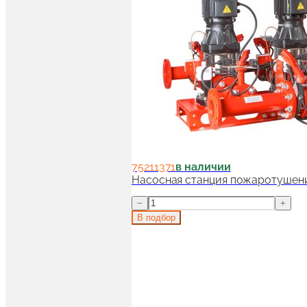
75211371
в наличии
Насосная станция пожаротушени
−
+
В подбор