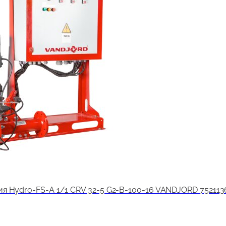
я Hydro-FS-A 1/1 CRV 32-5 G2-B-100-16 VANDJORD 752113