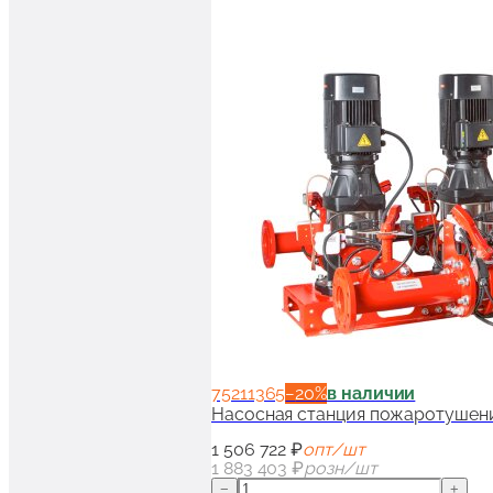
75211365
−
20
%
в наличии
Насосная станция пожаротушени
1 506 722 ₽
опт/шт
1 883 403 ₽
розн/шт
−
+