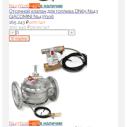
N143Y106
−
45
%
в наличии
Отсечной клапан для топлива DN65 N143
GIACOMINI N143Y106
165 243 ₽
опт/шт
300 440 ₽
розн/шт
−
+
В подбор
N143Y108
−
45
%
в наличии