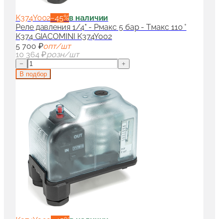
K374Y002
−
45
%
в наличии
Реле давления 1/4" - Pмакс 5 бар - Tмакс 110 °
K374 GIACOMINI K374Y002
5 700 ₽
опт/шт
10 364 ₽
розн/шт
−
+
В подбор