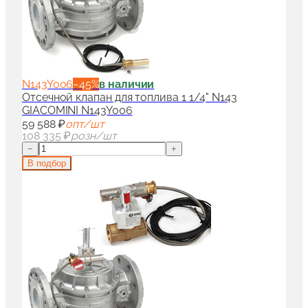
N143Y006
−
45
%
в наличии
Отсечной клапан для топлива 1 1/4" N143
GIACOMINI N143Y006
59 588 ₽
опт/шт
108 335 ₽
розн/шт
−
+
В подбор