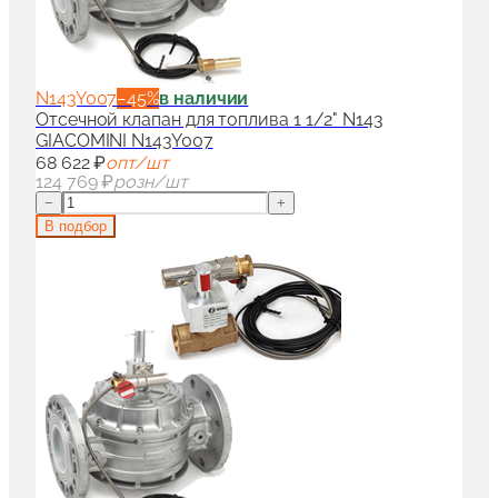
N143Y007
−
45
%
в наличии
Отсечной клапан для топлива 1 1/2" N143
GIACOMINI N143Y007
68 622 ₽
опт/шт
124 769 ₽
розн/шт
−
+
В подбор