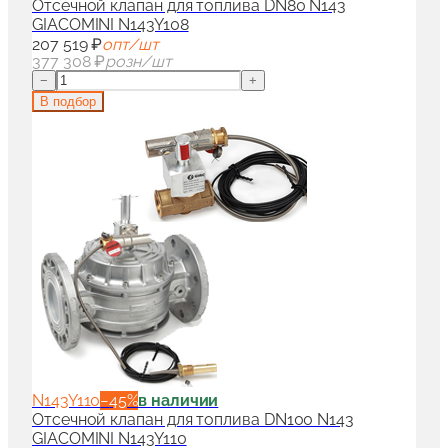
Отсечной клапан для топлива DN80 N143
GIACOMINI N143Y108
207 519 ₽
опт/шт
377 308 ₽
розн/шт
−
+
В подбор
N143Y110
−
45
%
в наличии
Отсечной клапан для топлива DN100 N143
GIACOMINI N143Y110