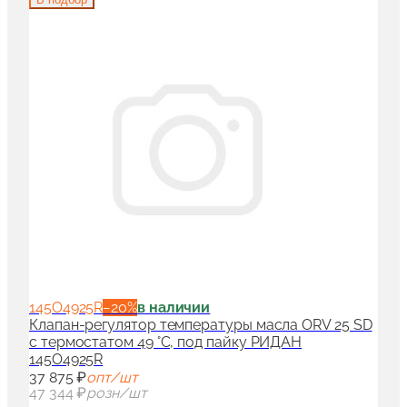
145O4925R
−
20
%
в наличии
Клапан-регулятор температуры масла ORV 25 SD
с термостатом 49 °С, под пайку РИДАН
145O4925R
37 875 ₽
опт/шт
47 344 ₽
розн/шт