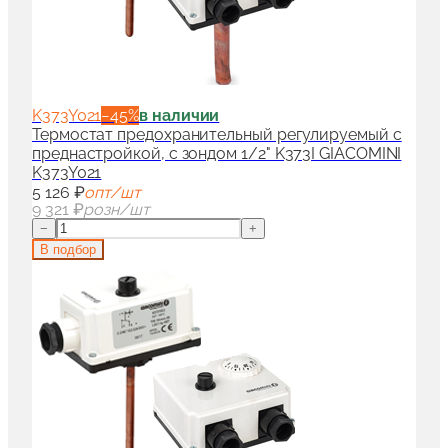
K373Y021
−
45
%
в наличии
Термостат предохранительный регулируемый с
преднастройкой, с зондом 1/2" K373I GIACOMINI
K373Y021
5 126 ₽
опт/шт
9 321 ₽
розн/шт
−
+
В подбор