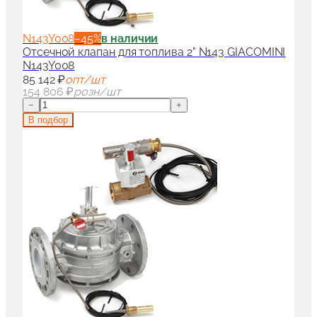
N143Y008
−
45
%
в наличии
Отсечной клапан для топлива 2" N143 GIACOMINI
N143Y008
85 142 ₽
опт/шт
154 806 ₽
розн/шт
−
+
В подбор