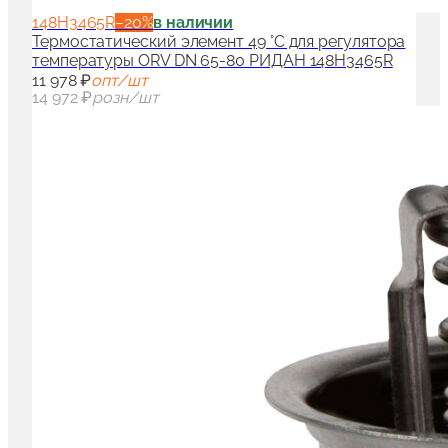
148H3465R
−
20
%
в наличии
Термостатический элемент 49 °C для регулятора
температуры ORV DN 65-80 РИДАН 148H3465R
11 978 ₽
опт/шт
14 972 ₽
розн/шт