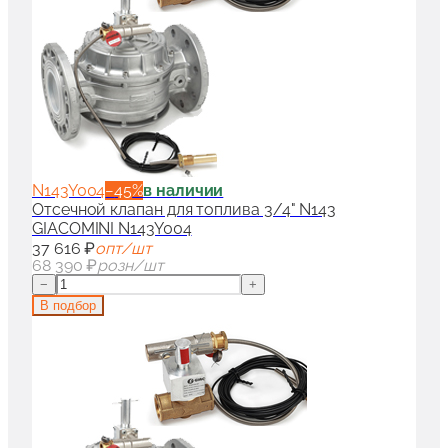
N143Y004
−
45
%
в наличии
Отсечной клапан для топлива 3/4" N143
GIACOMINI N143Y004
37 616 ₽
опт/шт
68 390 ₽
розн/шт
−
+
В подбор