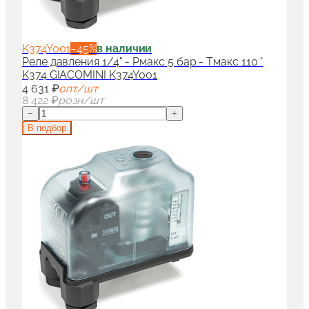
K374Y001
−
45
%
в наличии
Реле давления 1/4" - Pмакс 5 бар - Tмакс 110 °
K374 GIACOMINI K374Y001
4 631 ₽
опт/шт
8 422 ₽
розн/шт
−
+
В подбор