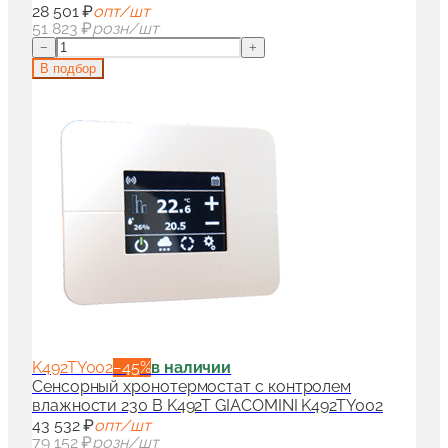
28 501 ₽
опт/шт
51 823 ₽
розн/шт
−
+
В подбор
K492TY002
−
45
%
в наличии
Сенсорный хронотермостат с контролем
влажности 230 B K492T GIACOMINI K492TY002
43 532 ₽
опт/шт
79 152 ₽
розн/шт