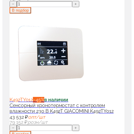
−
+
В подбор
K492TY012
−
45
%
в наличии
Сенсорный хронотермостат с контролем
влажности 230 B K492T GIACOMINI K492TY012
43 532 ₽
опт/шт
79 152 ₽
розн/шт
−
+