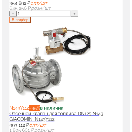
354 892 ₽
опт/шт
645 256 ₽
розн/шт
−
+
В подбор
N143Y112
−
45
%
в наличии
Отсечной клапан для топлива DN125 N143
GIACOMINI N143Y112
993 112 ₽
опт/шт
1 805 661 ₽
розн/шт