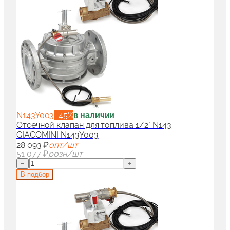
N143Y003
−
45
%
в наличии
Отсечной клапан для топлива 1/2" N143
GIACOMINI N143Y003
28 093 ₽
опт/шт
51 077 ₽
розн/шт
−
+
В подбор