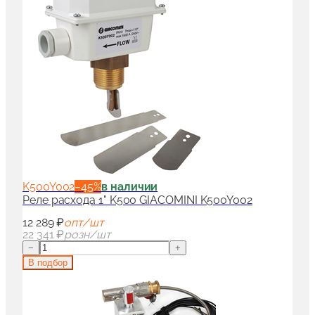
K500Y002
−
45
%
в наличии
Реле расхода 1" K500 GIACOMINI K500Y002
12 289 ₽
опт/шт
22 341 ₽
розн/шт
−
+
В подбор