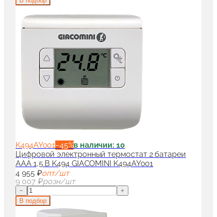
В подбор
K494AY001
−
45
%
в наличии: 10
Цифровой электронный термостат 2 батареи
AAA 1,5 B K494 GIACOMINI K494AY001
4 955 ₽
опт/шт
9 007 ₽
розн/шт
−
+
В подбор