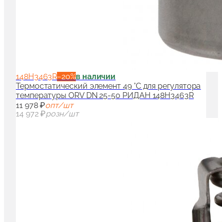
148H3463R
−
20
%
в наличии
Термостатический элемент 49 °C для регулятора
температуры ORV DN 25-50 РИДАН 148H3463R
11 978 ₽
опт/шт
14 972 ₽
розн/шт