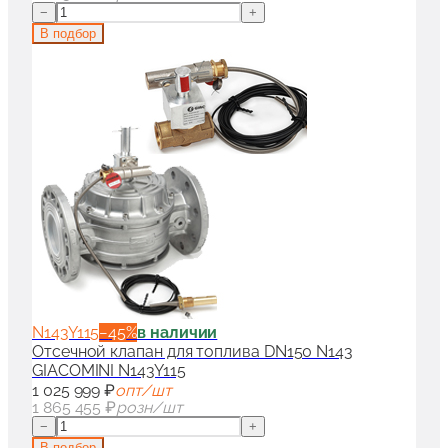
−
+
В подбор
N143Y115
−
45
%
в наличии
Отсечной клапан для топлива DN150 N143
GIACOMINI N143Y115
1 025 999 ₽
опт/шт
1 865 455 ₽
розн/шт
−
+
В подбор