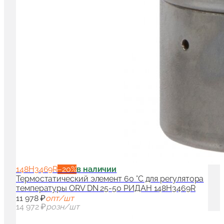
148H3469R
−
20
%
в наличии
Термостатический элемент 60 °C для регулятора
температуры ORV DN 25-50 РИДАН 148H3469R
11 978 ₽
опт/шт
14 972 ₽
розн/шт