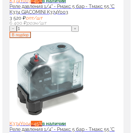
K374Y003
−
45
%
в наличии
Реле давления 1/4" - Pмакс 5 бар - Tмакс 55 °C
K374 GIACOMINI K374Y003
3 520 ₽
опт/шт
6 400 ₽
розн/шт
−
+
В подбор
K374Y004
−
45
%
в наличии
Реле давления 1/4" - Pмакс 5 бар - Tмакс 55 °C