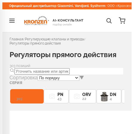
Официальный дистрибьютор Giacomini, Vandjord, Systherm
· ООО «Кронзен»
AI-КОНСУЛЬТАНТ
подбор онлайн
Главная
Регулирующие клапаны и приводы
/
/
Регуляторы прямого действия
Регуляторы прямого действия
303
позиций
Сортировка
▼
СЕРИЯ
Все серии
PN
ORV
DN
303
43
22
4