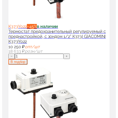
K373Y022
−
45
%
в наличии
Термостат предохранительный регулируемый с
преднастройкой, с зондом 1/2" K373I GIACOMINI
K373Y022
10 250 ₽
опт/шт
18 633 ₽
розн/шт
−
+
В подбор