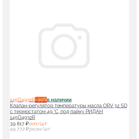
145O4932R
−
20
%
в наличии
Клапан-регулятор температуры масла ORV 32 SD
с термостатом 49 °С, под пайку РИДАН
145O4932R
39 817 ₽
опт/шт
49 772 ₽
розн/шт