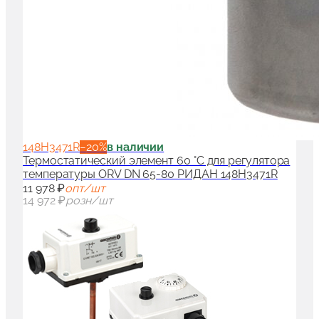
148H3471R
−
20
%
в наличии
Термостатический элемент 60 °C для регулятора
температуры ORV DN 65-80 РИДАН 148H3471R
11 978 ₽
опт/шт
14 972 ₽
розн/шт