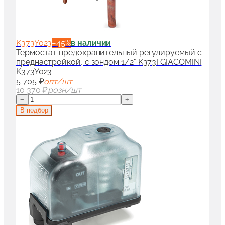
K373Y023
−
45
%
в наличии
Термостат предохранительный регулируемый с
преднастройкой, с зондом 1/2" K373I GIACOMINI
K373Y023
5 705 ₽
опт/шт
10 370 ₽
розн/шт
−
+
В подбор