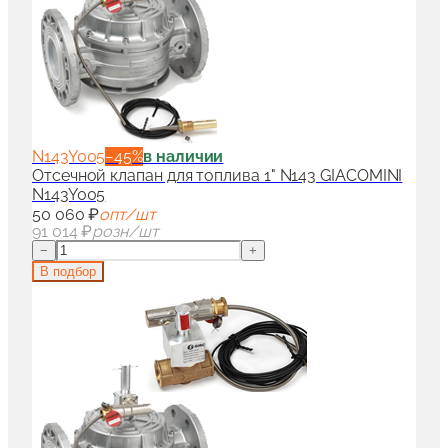
N143Y005
−
45
%
в наличии
Отсечной клапан для топлива 1" N143 GIACOMINI
N143Y005
50 060 ₽
опт/шт
91 014 ₽
розн/шт
−
+
В подбор