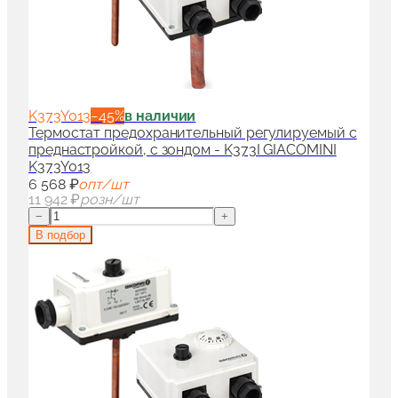
K373Y013
−
45
%
в наличии
Термостат предохранительный регулируемый с
преднастройкой, с зондом - K373I GIACOMINI
K373Y013
6 568 ₽
опт/шт
11 942 ₽
розн/шт
−
+
В подбор