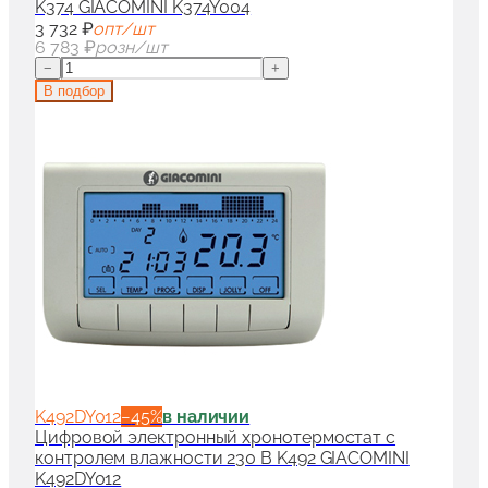
K374 GIACOMINI K374Y004
3 732 ₽
опт/шт
6 783 ₽
розн/шт
−
+
В подбор
K492DY012
−
45
%
в наличии
Цифровой электронный хронотермостат с
контролем влажности 230 B K492 GIACOMINI
K492DY012