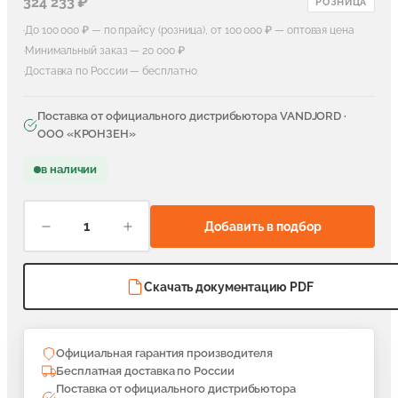
324 233 ₽
РОЗНИЦА
·
До 100 000 ₽ — по прайсу (розница), от 100 000 ₽ — оптовая цена
·
Минимальный заказ — 20 000 ₽
·
Доставка по России — бесплатно
Поставка от официального дистрибьютора
VANDJORD
·
ООО «КРОНЗЕН»
в наличии
Добавить в подбор
Скачать документацию PDF
Официальная гарантия производителя
Бесплатная доставка по России
Поставка от официального дистрибьютора