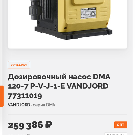
и гарнитуры для радиаторов
90
ны для дизайн-радиаторов
50
ссуары и комплектующие для радиаторов
100
77311019
Дозировочный насос DMA
120-7 P-V-J-1-E VANDJORD
77311019
VANDJORD
· серия DMA
259 386 ₽
ОПТ